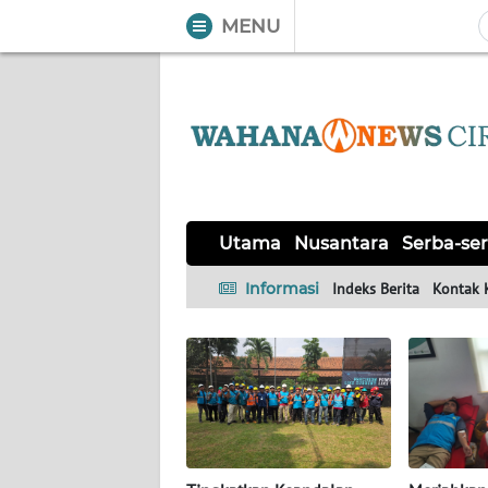
MENU
WAHANA
Tutup
TV
UTAMA
NUSANTARA
Utama
Nusantara
Serba-ser
SERBA-
Informasi
Indeks Berita
Kontak 
SERBI
Informasi
INDEKS
BERITA