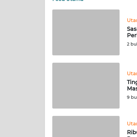
WN
Ut
KALTIM
Sas
Per
WN
SULSEL
2 bu
WN
GORONTALO
Ut
Tin
WN
Mas
SULUT
9 bu
WN
MALUKU
Ut
WN
Rib
MALUT