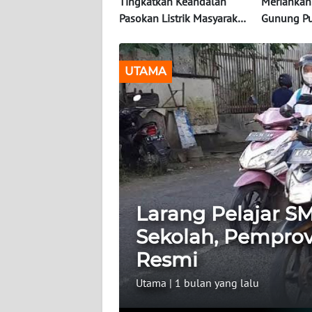
Tingkatkan Keandalan
Meriahkan
KONTAK
Pasokan Listrik Masyarakat,
Gunung Pu
KAMI
PLN UP3 Bekasi Gelar Giat
Bersama P
GKONS
INFO
IKLAN
UTAMA
TENTANG
KAMI
PEDOMAN
MEDIA
SIBER
Larang Pelajar 
REDAKSI
Sekolah, Pemprov
Resmi
KARIR
Utama
|
1 bulan yang lalu
DISCLAIMER