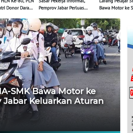
 HLN Ke-80, PLN
Sasar Pekerja Informal,
Larang Pelajar
tri Donor Darah
Pemprov Jabar Perluas
Bawa Motor ke S
MI Bogor
Perlindungan BPJS
Pemprov Jabar K
Ketenagakerjaan
Aturan Resmi
SMA-SMK Bawa Motor ke
 Jabar Keluarkan Aturan