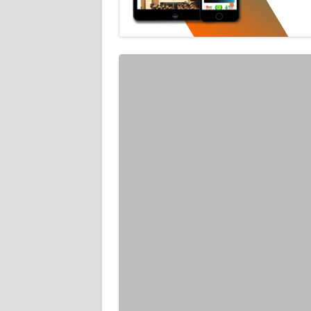
WN
KEPRI
WN
PAPUA
WN
PAPUA
BARAT
WN
RIAU
WN
SERAMBI
WN