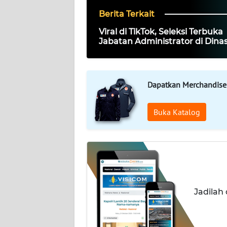
Berita Terkait
Wahana
News
Viral di TikTok, Seleksi Terbuka
Regional
Jabatan Administrator di Dina
Kebudayaan Kabupaten Bogor
Perbincangan
WN
SUMUT
Dapatkan Merchandise
WN
JAKARTA
Buka Katalog
WN
JABAR
WN
BANTEN
Jadilah
WN
NTT