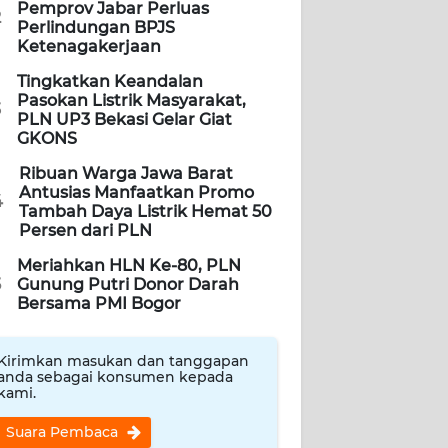
Pemprov Jabar Perluas
2
Perlindungan BPJS
Ketenagakerjaan
Tingkatkan Keandalan
Pasokan Listrik Masyarakat,
3
PLN UP3 Bekasi Gelar Giat
GKONS
Ribuan Warga Jawa Barat
Antusias Manfaatkan Promo
4
Tambah Daya Listrik Hemat 50
Persen dari PLN
Meriahkan HLN Ke-80, PLN
5
Gunung Putri Donor Darah
Bersama PMI Bogor
Kirimkan masukan dan tanggapan
anda sebagai konsumen kepada
kami.
Suara Pembaca