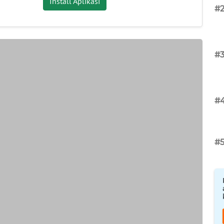
Install Aplikasi
#
#
#
#