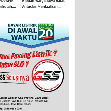
 SMA-SMK
Ribuan Warga Jawa Barat
ekolah,
Antusias Manfaatkan
eluarkan
Promo Tambah Daya Listrik
Hemat 50 Persen dari PLN