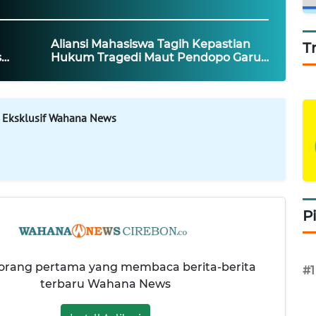
Aliansi Mahasiswa Tagih Kepastian
T
s
Hukum Tragedi Maut Pendopo Garut
 Jadi
ke Polda Jabar
 Eksklusif Wahana News
P
 orang pertama yang membaca berita-berita
#1
terbaru Wahana News