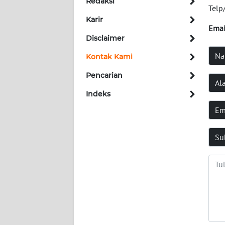
Redaksi
KONTAK
Telp
KAMI
Karir
Emai
Disclaimer
INFO
IKLAN
Na
Kontak Kami
Pencarian
TENTANG
Al
KAMI
Indeks
Em
PEDOMAN
MEDIA
SIBER
Su
REDAKSI
KARIR
DISCLAIMER