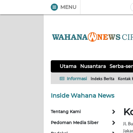
MENU
WAHANA
Tutup
TV
UTAMA
NUSANTARA
Utama
Nusantara
Serba-ser
SERBA-
Informasi
Indeks Berita
Kontak 
SERBI
Inside Wahana News
Informasi
K
Tentang Kami
INDEKS
BERITA
Pedoman Media Siber
Jl. B
Jaka