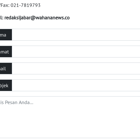
/Fax: 021-7819793
l:
redaksijabar@wahananews.co
ma
amat
ail
bjek