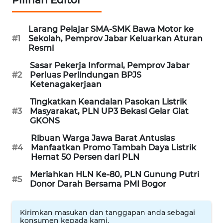
Pilihan Editor
MARTABAT
NET
Larang Pelajar SMA-SMK Bawa Motor ke
#1
Sekolah, Pemprov Jabar Keluarkan Aturan
Resmi
PLN
WATCH
Sasar Pekerja Informal, Pemprov Jabar
#2
Perluas Perlindungan BPJS
Ketenagakerjaan
MKLI
Tingkatkan Keandalan Pasokan Listrik
#3
Masyarakat, PLN UP3 Bekasi Gelar Giat
LPKKI
GKONS
Ribuan Warga Jawa Barat Antusias
LKKI
#4
Manfaatkan Promo Tambah Daya Listrik
Hemat 50 Persen dari PLN
KOPEKLIN
Meriahkan HLN Ke-80, PLN Gunung Putri
#5
Donor Darah Bersama PMI Bogor
PORTAL
KONSUMEN
Kirimkan masukan dan tanggapan anda sebagai
konsumen kepada kami.