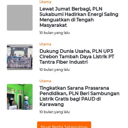
Utama
WAHANA
Lewat Jumat Berbagi, PLN
TRAVEL
Sukabumi Hadirkan Energi Saling
Menguatkan di Tengah
Masyarakat
WAHANA
10 bulan yang lalu
TV
Utama
WAHANANEWS
Dukung Dunia Usaha, PLN UP3
ID
Cirebon Tambah Daya Listrik PT
Tantra Fiber Industri
WAHANANEWS
10 bulan yang lalu
CO ID
Utama
Tingkatkan Sarana Prasarana
WAHANANEWS
Pendidikan, PLN Beri Sambungan
NET
Listrik Gratis bagi PAUD di
Karawang
WAHANA
10 bulan yang lalu
SPORT
Muat Berita Selanjutnya