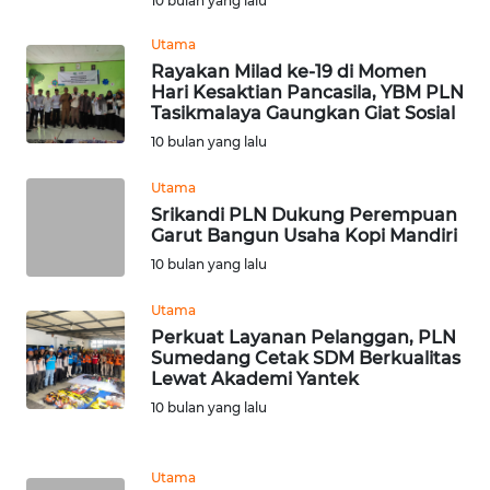
10 bulan yang lalu
CIANJUR
Utama
Rayakan Milad ke-19 di Momen
WN
Hari Kesaktian Pancasila, YBM PLN
KEPULAUAN
Tasikmalaya Gaungkan Giat Sosial
SERIBU
10 bulan yang lalu
WN
Utama
TANGERANG
Srikandi PLN Dukung Perempuan
Garut Bangun Usaha Kopi Mandiri
WN
10 bulan yang lalu
BINJAI
Utama
Perkuat Layanan Pelanggan, PLN
WN
Sumedang Cetak SDM Berkualitas
CIREBON
Lewat Akademi Yantek
10 bulan yang lalu
WN
INDRAMAYU
Utama