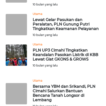
10 bulan yang lalu
WN
DEPOK
Utama
Lewat Gelar Pasukan dan
Peralatan, PLN Gunung Putri
WN
Tingkatkan Keamanan Pelayanan
TAPANULI
UTARA
10 bulan yang lalu
Utama
WN
PLN UP3 Cimahi Tingkatkan
SAMOSIR
Keandalan Pasokan Listrik di KBB
Lewat Giat GKONS & GROWS
WN
10 bulan yang lalu
PADANG
LAWAS
Utama
Bersama YBM dan Srikandi, PLN
WN
Cimahi Salurkan Bantuan
SUMEDANG
Bencana Tanah Longsor di
Lembang
WN