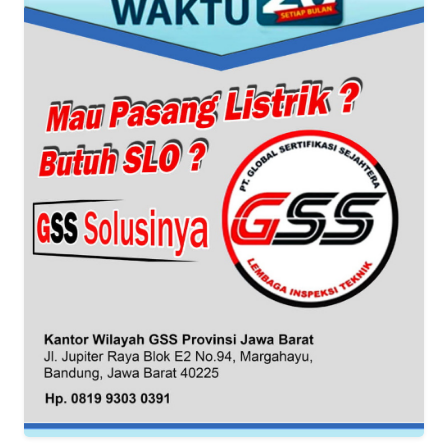
DISCLAIMER
Wahana
News
Regional
WN
SUMUT
WN
JAKARTA
WN
JABAR
WN
BANTEN