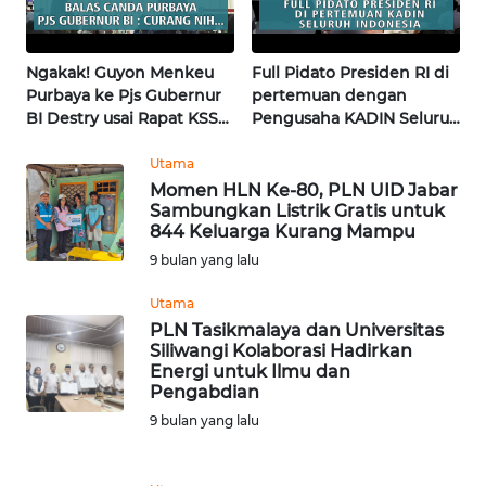
WN
KALSEL
Ngakak! Guyon Menkeu
Full Pidato Presiden RI di
WN
Purbaya ke Pjs Gubernur
pertemuan dengan
KALTIM
BI Destry usai Rapat KSSK
Pengusaha KADIN Seluruh
| Wahana Terkini
Indonesia | Wahana
Terkini
Utama
WN
Momen HLN Ke-80, PLN UID Jabar
SULSEL
Sambungkan Listrik Gratis untuk
844 Keluarga Kurang Mampu
WN
9 bulan yang lalu
GORONTALO
Utama
PLN Tasikmalaya dan Universitas
WN
Siliwangi Kolaborasi Hadirkan
SULUT
Energi untuk Ilmu dan
Pengabdian
WN
9 bulan yang lalu
MALUKU