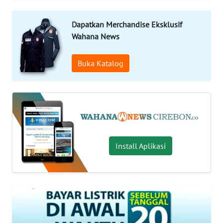
KONTAK
Dapatkan Merchandise Eksklusif
KAMI
Wahana News
INFO
Buka Katalog
IKLAN
TENTANG
KAMI
PEDOMAN
MEDIA
Install Aplikasi
SIBER
REDAKSI
KARIR