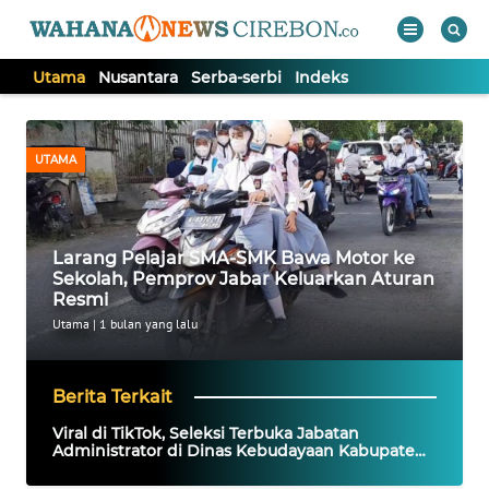
Utama
Nusantara
Serba-serbi
Indeks
WAHANA
Tutup
TV
UTAMA
UTAMA
Larang Pelajar SMA-SMK Bawa Motor ke
NUSANTARA
Sekolah, Pemprov Jabar Keluarkan Aturan
Resmi
SERBA-
Utama
|
1 bulan yang lalu
SERBI
Berita Terkait
Informasi
Viral di TikTok, Seleksi Terbuka Jabatan
Administrator di Dinas Kebudayaan Kabupaten
INDEKS
Bogor Jadi Perbincangan
BERITA