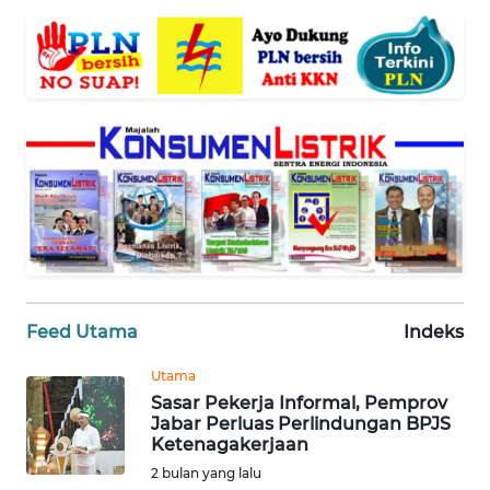
WN
NTT
WN
KEPRI
WN
PAPUA
WN
PAPUA
BARAT
Feed Utama
Indeks
WN
Utama
RIAU
Sasar Pekerja Informal, Pemprov
Jabar Perluas Perlindungan BPJS
WN
Ketenagakerjaan
SERAMBI
2 bulan yang lalu