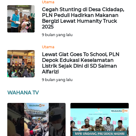
Utama
WN
Cegah Stunting di Desa Cidadap,
SUMBAR
PLN Peduli Hadirkan Makanan
Bergizi Lewat Humanity Truck
2025
WN
9 bulan yang lalu
SUMSEL
Utama
WN
Lewat Giat Goes To School, PLN
BENGKULU
Depok Edukasi Keselamatan
Listrik Sejak Dini di SD Salman
Alfarizi
WN
9 bulan yang lalu
LAMPUNG
WAHANA TV
WN
JATENG
WN
NUSANTARA