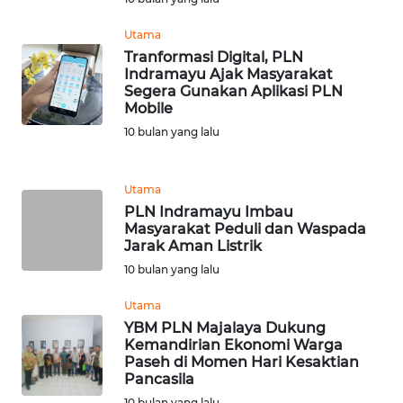
WN
Utama
BINTAN
Tranformasi Digital, PLN
Indramayu Ajak Masyarakat
WN
Segera Gunakan Aplikasi PLN
MANDALIKA
Mobile
10 bulan yang lalu
WN
LIKUPANG
Utama
PLN Indramayu Imbau
WN
Masyarakat Peduli dan Waspada
LABUANBAJO
Jarak Aman Listrik
10 bulan yang lalu
WN
BORNEO
Utama
YBM PLN Majalaya Dukung
Kemandirian Ekonomi Warga
Wahana
Paseh di Momen Hari Kesaktian
Media
Pancasila
Group
10 bulan yang lalu