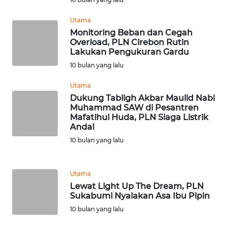
WAHANA
Utama
NEWS
Monitoring Beban dan Cegah
Overload, PLN Cirebon Rutin
WAHANA
Lakukan Pengukuran Gardu
TANI
10 bulan yang lalu
Utama
WAHANA
Dukung Tabligh Akbar Maulid Nabi
ADVOKAT
Muhammad SAW di Pesantren
Mafatihul Huda, PLN Siaga Listrik
WAHANA
Andal
INFRASTRUKTUR
10 bulan yang lalu
WAHANA
KONSUMEN
Utama
Lewat Light Up The Dream, PLN
Sukabumi Nyalakan Asa Ibu Pipin
WAHANA
10 bulan yang lalu
LISTRIK