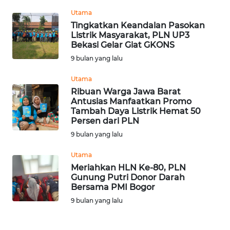
WN
Utama
JAMBI
Tingkatkan Keandalan Pasokan
Listrik Masyarakat, PLN UP3
Bekasi Gelar Giat GKONS
WN
9 bulan yang lalu
SULTRA
Utama
WN
Ribuan Warga Jawa Barat
NTB
Antusias Manfaatkan Promo
Tambah Daya Listrik Hemat 50
Persen dari PLN
WN
9 bulan yang lalu
SULTENG
Utama
WN
Meriahkan HLN Ke-80, PLN
SULBAR
Gunung Putri Donor Darah
Bersama PMI Bogor
9 bulan yang lalu
WN
BABEL