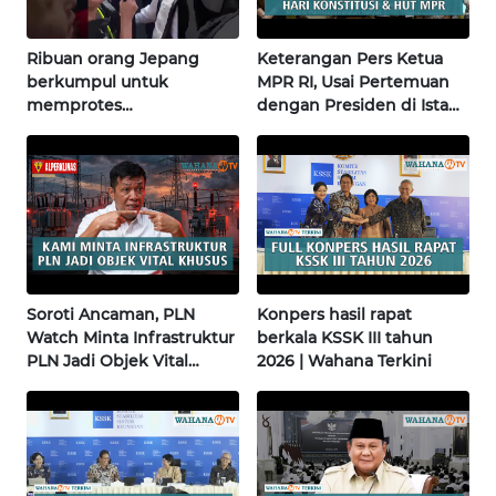
WN
JOGJA
Ribuan orang Jepang
Keterangan Pers Ketua
berkumpul untuk
MPR RI, Usai Pertemuan
WN
memprotes
dengan Presiden di Istana
JATIM
pembangunan masjid
| Wahana Terkini
pertama di Fujisawa
WN
BALI
WN
KALBAR
Soroti Ancaman, PLN
Konpers hasil rapat
Watch Minta Infrastruktur
berkala KSSK III tahun
WN
PLN Jadi Objek Vital
2026 | Wahana Terkini
KALTENG
Khusus | Alperklinas
Research
WN
KALTARA