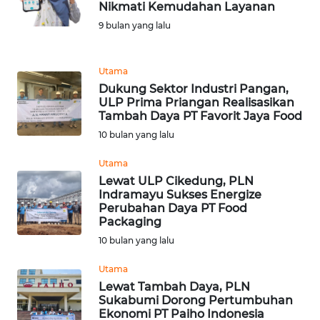
Nikmati Kemudahan Layanan
9 bulan yang lalu
WN
TANJUNG
LESUNG
Utama
Dukung Sektor Industri Pangan,
WN
ULP Prima Priangan Realisasikan
Tambah Daya PT Favorit Jaya Food
KARO
10 bulan yang lalu
WN
Utama
SIMALUNGUN
Lewat ULP Cikedung, PLN
Indramayu Sukses Energize
WN
Perubahan Daya PT Food
Packaging
LABUHANBATU
10 bulan yang lalu
WN
Utama
TAPANULI
Lewat Tambah Daya, PLN
TENGAH
Sukabumi Dorong Pertumbuhan
Ekonomi PT Paiho Indonesia