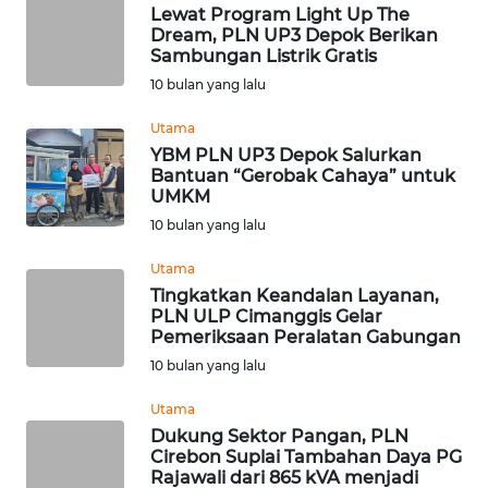
WN
Lewat Program Light Up The
KUNINGAN
Dream, PLN UP3 Depok Berikan
Sambungan Listrik Gratis
10 bulan yang lalu
WN
MAJALENGKA
Utama
YBM PLN UP3 Depok Salurkan
WN
Bantuan “Gerobak Cahaya” untuk
SUBANG
UMKM
10 bulan yang lalu
WN
Utama
SUKABUMI
Tingkatkan Keandalan Layanan,
PLN ULP Cimanggis Gelar
WN
Pemeriksaan Peralatan Gabungan
PURWAKARTA
10 bulan yang lalu
Utama
WN
Dukung Sektor Pangan, PLN
PRIANGAN
Cirebon Suplai Tambahan Daya PG
TIMUR
Rajawali dari 865 kVA menjadi