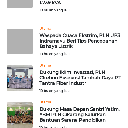
1.739 kVA
WN
10 bulan yang lalu
SEMARANG
WN
Utama
SOLO
Waspada Cuaca Ekstrim, PLN UP3
Indramayu Beri Tips Pencegahan
Bahaya Listrik
WN
10 bulan yang lalu
BOROBUDUR
Utama
WN
Dukung Iklim Investasi, PLN
MADURA
Cirebon Eksekusi Tambah Daya PT
Tantra Fiber Industri
10 bulan yang lalu
WN
SURABAYA
Utama
Dukung Masa Depan Santri Yatim,
WN
YBM PLN Cikarang Salurkan
NATUNA
Bantuan Sarana Pendidikan
10 bulan yang lalu