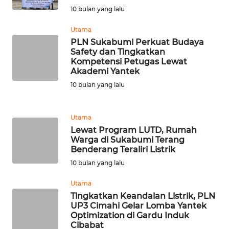
WN DELI
10 bulan yang lalu
SERDANG
Utama
PLN Sukabumi Perkuat Budaya
WN
Safety dan Tingkatkan
TEBING
Kompetensi Petugas Lewat
TINGGI
Akademi Yantek
10 bulan yang lalu
WN
PAKPAK
Utama
Lewat Program LUTD, Rumah
WN
Warga di Sukabumi Terang
KARAWANG
Benderang Teraliri Listrik
10 bulan yang lalu
WN
BEKASI
Utama
Tingkatkan Keandalan Listrik, PLN
UP3 Cimahi Gelar Lomba Yantek
WN
Optimization di Gardu Induk
BOGOR
Cibabat