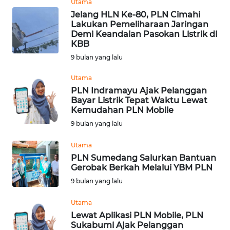
Utama
WN
Jelang HLN Ke-80, PLN Cimahi
MALUT
Lakukan Pemeliharaan Jaringan
Demi Keandalan Pasokan Listrik di
WN
KBB
DAIRI
9 bulan yang lalu
Utama
WN
PLN Indramayu Ajak Pelanggan
DANAU
Bayar Listrik Tepat Waktu Lewat
TOBA
Kemudahan PLN Mobile
9 bulan yang lalu
WN
NIAS
Utama
PLN Sumedang Salurkan Bantuan
Gerobak Berkah Melalui YBM PLN
WN
LANGKAT
9 bulan yang lalu
Utama
WN
Lewat Aplikasi PLN Mobile, PLN
TAPANULI
Sukabumi Ajak Pelanggan
SELATAN