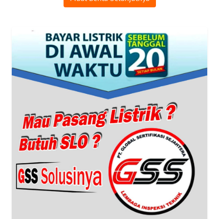
WAHANA
UMKM
WAHANA
SELEB
WAHANA
PERSONA
WAHANA
OTOMOTIF
WAHANA
HEALTH
WAHANA
DESA
WISATA