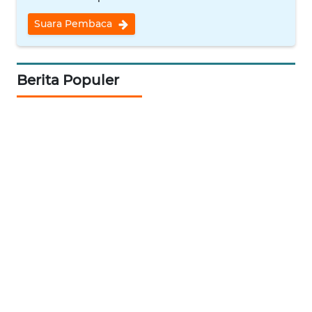
FORWAMKI
Suara Pembaca
ALPERKLINAS
Berita Populer
FORJASIDA
TAMBANG
NEWS
SITUNGIR
NEWS
SIDIKALANG
NEWS
SIBARAGAS
NEWS