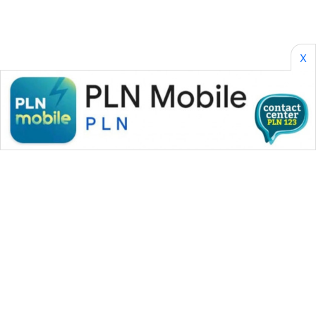
WN DELI
SERDANG
X
WN
TEBING
TINGGI
WN
PAKPAK
WN
KARAWANG
WN
BEKASI
WN
BOGOR