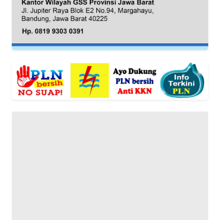
DISCLAIMER
Wahana
News
Regional
WN
SUMUT
WN
JAKARTA
WN
JABAR
WN
BANTEN