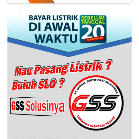
KONTAK
KAMI
INFO
IKLAN
TENTANG
KAMI
PEDOMAN
MEDIA
SIBER
REDAKSI
KARIR