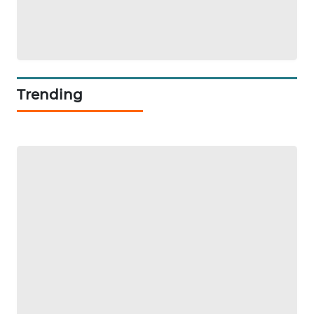
WN
JAMBI
WN
SULTRA
Trending
WN
NTB
WN
SULTENG
WN
SULBAR
WN
BABEL