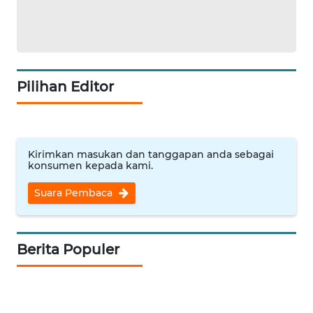
WN
SUMBAR
WN
SUMSEL
Pilihan Editor
WN
BENGKULU
Kirimkan masukan dan tanggapan anda sebagai
konsumen kepada kami.
WN
LAMPUNG
Suara Pembaca
WN
JATENG
Berita Populer
WN
NUSANTARA