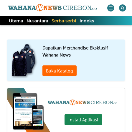
Utama
Nusantara
Serba-serbi
Indeks
WAHANA
Tutup
TV
Dapatkan Merchandise Eksklusif
UTAMA
Wahana News
NUSANTARA
Buka Katalog
SERBA-
SERBI
Informasi
Install Aplikasi
INDEKS
BERITA