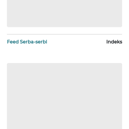
WN
NTT
WN
KEPRI
Feed Serba-serbi
Indeks
WN
PAPUA
WN
PAPUA
BARAT
WN
RIAU
WN
SERAMBI