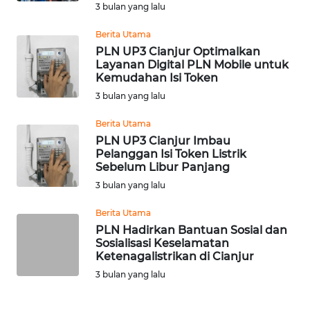
3 bulan yang lalu
WN
JOGJA
Berita Utama
PLN UP3 Cianjur Optimalkan
WN
Layanan Digital PLN Mobile untuk
JATIM
Kemudahan Isi Token
3 bulan yang lalu
WN
Berita Utama
BALI
PLN UP3 Cianjur Imbau
Pelanggan Isi Token Listrik
WN
Sebelum Libur Panjang
KALBAR
3 bulan yang lalu
Berita Utama
WN
PLN Hadirkan Bantuan Sosial dan
KALTENG
Sosialisasi Keselamatan
Ketenagalistrikan di Cianjur
WN
3 bulan yang lalu
KALTARA