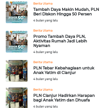
WN
Berita Utama
KALSEL
Tambah Daya Makin Mudah, PLN
Beri Diskon Hingga 50 Persen
4 bulan yang lalu
WN
KALTIM
Berita Utama
Promo Tambah Daya PLN,
WN
Aktivitas Rumah Jadi Lebih
SULSEL
Nyaman
4 bulan yang lalu
WN
GORONTALO
Berita Utama
PLN Tebar Kebahagiaan untuk
Anak Yatim di Cianjur
WN
4 bulan yang lalu
SULUT
Berita Utama
WN
PLN Cianjur Hadirkan Harapan
MALUKU
bagi Anak Yatim dan Dhuafa
4 bulan yang lalu