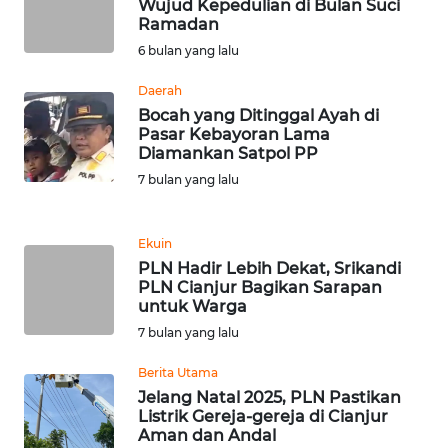
Wujud Kepedulian di Bulan Suci
WN DELI
Ramadan
SERDANG
6 bulan yang lalu
WN
Daerah
TEBING
Bocah yang Ditinggal Ayah di
TINGGI
Pasar Kebayoran Lama
Diamankan Satpol PP
WN
7 bulan yang lalu
PAKPAK
Ekuin
WN
PLN Hadir Lebih Dekat, Srikandi
KARAWANG
PLN Cianjur Bagikan Sarapan
untuk Warga
WN
7 bulan yang lalu
BEKASI
Berita Utama
Jelang Natal 2025, PLN Pastikan
WN
Listrik Gereja-gereja di Cianjur
BOGOR
Aman dan Andal