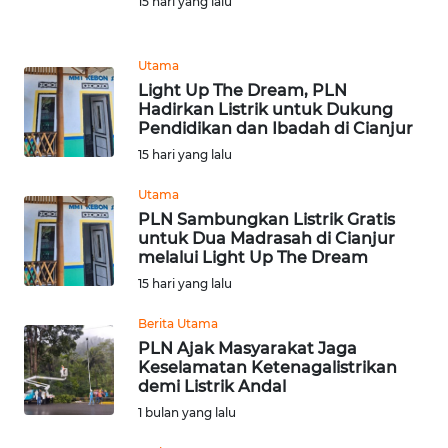
15 hari yang lalu
DISCLAIMER
Utama
Wahana
News
Light Up The Dream, PLN
Regional
Hadirkan Listrik untuk Dukung
Pendidikan dan Ibadah di Cianjur
15 hari yang lalu
WN
SUMUT
Utama
PLN Sambungkan Listrik Gratis
WN
untuk Dua Madrasah di Cianjur
JAKARTA
melalui Light Up The Dream
15 hari yang lalu
WN
Berita Utama
JABAR
PLN Ajak Masyarakat Jaga
Keselamatan Ketenagalistrikan
WN
demi Listrik Andal
BANTEN
1 bulan yang lalu