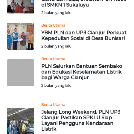
di SMKN 1 Sukaluyu
WN
SUMBAR
2 bulan yang lalu
Berita Utama
WN
YBM PLN dan UP3 Cianjur Perkuat
SUMSEL
Kepedulian Sosial di Desa Bunisari
2 bulan yang lalu
WN
BENGKULU
Berita Utama
PLN Salurkan Bantuan Sembako
dan Edukasi Keselamatan Listrik
WN
bagi Warga Cianjur
LAMPUNG
2 bulan yang lalu
WN
JATENG
Berita Utama
Jelang Long Weekend, PLN UP3
WN
Cianjur Pastikan SPKLU Siap
NUSANTARA
Layani Pengguna Kendaraan
Listrik