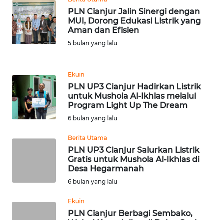
PLN Cianjur Jalin Sinergi dengan
MUI, Dorong Edukasi Listrik yang
WN
Aman dan Efisien
TANJUNG
LESUNG
5 bulan yang lalu
WN
Ekuin
KARO
PLN UP3 Cianjur Hadirkan Listrik
untuk Mushola Al-Ikhlas melalui
Program Light Up The Dream
WN
SIMALUNGUN
6 bulan yang lalu
Berita Utama
WN
PLN UP3 Cianjur Salurkan Listrik
LABUHANBATU
Gratis untuk Mushola Al-Ikhlas di
Desa Hegarmanah
WN
6 bulan yang lalu
TAPANULI
TENGAH
Ekuin
PLN Cianjur Berbagi Sembako,