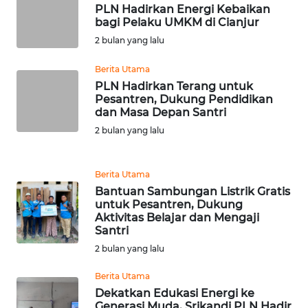
PLN Hadirkan Energi Kebaikan
WN
bagi Pelaku UMKM di Cianjur
JAMBI
2 bulan yang lalu
WN
Berita Utama
SULTRA
PLN Hadirkan Terang untuk
Pesantren, Dukung Pendidikan
dan Masa Depan Santri
WN
2 bulan yang lalu
NTB
WN
Berita Utama
SULTENG
Bantuan Sambungan Listrik Gratis
untuk Pesantren, Dukung
Aktivitas Belajar dan Mengaji
WN
Santri
SULBAR
2 bulan yang lalu
WN
Berita Utama
BABEL
Dekatkan Edukasi Energi ke
Generasi Muda, Srikandi PLN Hadir