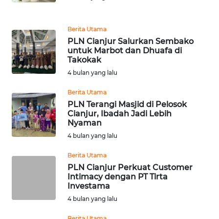
WN
MALUT
Berita Utama
WN
PLN Cianjur Salurkan Sembako
untuk Marbot dan Dhuafa di
DAIRI
Takokak
4 bulan yang lalu
WN
DANAU
Berita Utama
TOBA
PLN Terangi Masjid di Pelosok
Cianjur, Ibadah Jadi Lebih
Nyaman
WN
NIAS
4 bulan yang lalu
Berita Utama
WN
PLN Cianjur Perkuat Customer
LANGKAT
Intimacy dengan PT Tirta
Investama
WN
4 bulan yang lalu
TAPANULI
SELATAN
Berita Utama