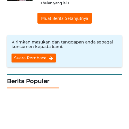
WN
9 bulan yang lalu
KUNINGAN
Muat Berita Selanjutnya
WN
MAJALENGKA
Kirimkan masukan dan tanggapan anda sebagai
WN
konsumen kepada kami.
SUBANG
Suara Pembaca
WN
SUKABUMI
Berita Populer
WN
PURWAKARTA
WN
PRIANGAN
TIMUR