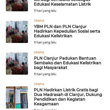
Edukasi Keselamatan Listrik
KONTAK
11 hari yang lalu
KAMI
Utama
YBM PLN dan PLN Cianjur
INFO
Hadirkan Kepedulian Sosial serta
IKLAN
Edukasi Kelistrikan
11 hari yang lalu
TENTANG
KAMI
Utama
PLN Cianjur Padukan Bantuan
Sembako dan Edukasi Kelistrikan
PEDOMAN
bagi Masyarakat
MEDIA
11 hari yang lalu
SIBER
Utama
REDAKSI
PLN Hadirkan Listrik Gratis bagi
Dua Madrasah di Cianjur, Dukung
Pendidikan dan Kegiatan
KARIR
Keagamaan