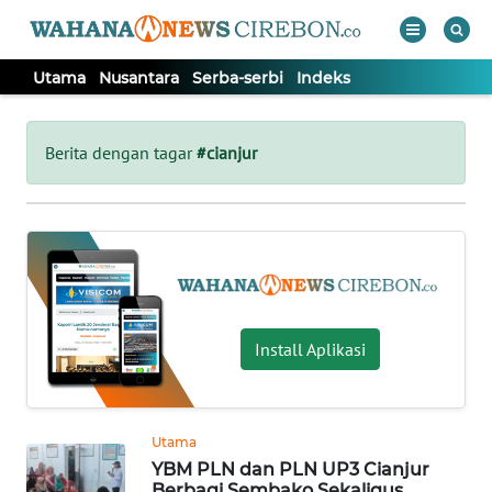
Utama
Nusantara
Serba-serbi
Indeks
WAHANA
Tutup
TV
Berita dengan tagar
#cianjur
UTAMA
NUSANTARA
SERBA-
Install Aplikasi
SERBI
Informasi
Utama
INDEKS
YBM PLN dan PLN UP3 Cianjur
BERITA
Berbagi Sembako Sekaligus