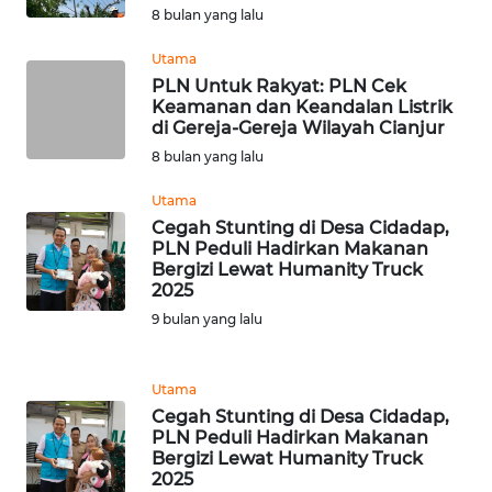
8 bulan yang lalu
WN
DEPOK
Utama
PLN Untuk Rakyat: PLN Cek
Keamanan dan Keandalan Listrik
WN
di Gereja-Gereja Wilayah Cianjur
TAPANULI
UTARA
8 bulan yang lalu
Utama
WN
Cegah Stunting di Desa Cidadap,
SAMOSIR
PLN Peduli Hadirkan Makanan
Bergizi Lewat Humanity Truck
2025
WN
PADANG
9 bulan yang lalu
LAWAS
Utama
WN
Cegah Stunting di Desa Cidadap,
SUMEDANG
PLN Peduli Hadirkan Makanan
Bergizi Lewat Humanity Truck
2025
WN