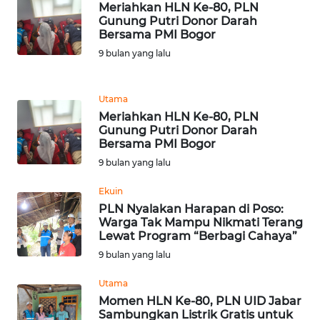
WN
Meriahkan HLN Ke-80, PLN
NTT
Gunung Putri Donor Darah
Bersama PMI Bogor
9 bulan yang lalu
WN
KEPRI
Utama
WN
Meriahkan HLN Ke-80, PLN
PAPUA
Gunung Putri Donor Darah
Bersama PMI Bogor
9 bulan yang lalu
WN
PAPUA
Ekuin
BARAT
PLN Nyalakan Harapan di Poso:
Warga Tak Mampu Nikmati Terang
WN
Lewat Program “Berbagi Cahaya”
RIAU
9 bulan yang lalu
Utama
WN
SERAMBI
Momen HLN Ke-80, PLN UID Jabar
Sambungkan Listrik Gratis untuk