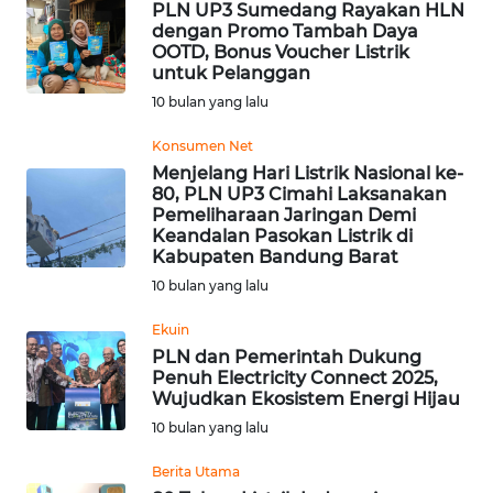
PLN UP3 Sumedang Rayakan HLN
WN
dengan Promo Tambah Daya
OOTD, Bonus Voucher Listrik
DEPOK
untuk Pelanggan
10 bulan yang lalu
WN
TAPANULI
Konsumen Net
UTARA
Menjelang Hari Listrik Nasional ke-
80, PLN UP3 Cimahi Laksanakan
Pemeliharaan Jaringan Demi
WN
Keandalan Pasokan Listrik di
SAMOSIR
Kabupaten Bandung Barat
10 bulan yang lalu
WN
PADANG
Ekuin
LAWAS
PLN dan Pemerintah Dukung
Penuh Electricity Connect 2025,
Wujudkan Ekosistem Energi Hijau
WN
SUMEDANG
10 bulan yang lalu
Berita Utama
WN