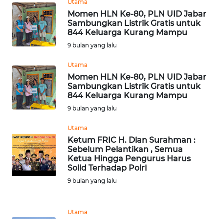
Utama
WN
Momen HLN Ke-80, PLN UID Jabar
JOGJA
Sambungkan Listrik Gratis untuk
844 Keluarga Kurang Mampu
WN
9 bulan yang lalu
JATIM
Utama
Momen HLN Ke-80, PLN UID Jabar
WN
Sambungkan Listrik Gratis untuk
BALI
844 Keluarga Kurang Mampu
9 bulan yang lalu
WN
KALBAR
Utama
Ketum FRIC H. Dian Surahman :
Sebelum Pelantikan , Semua
WN
Ketua Hingga Pengurus Harus
KALTENG
Solid Terhadap Polri
9 bulan yang lalu
WN
KALTARA
Utama