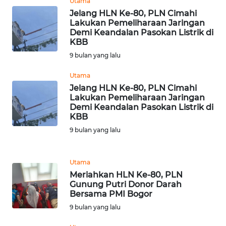
Utama
Jelang HLN Ke-80, PLN Cimahi
Lakukan Pemeliharaan Jaringan
WN
Demi Keandalan Pasokan Listrik di
TANJUNG
KBB
LESUNG
9 bulan yang lalu
WN
Utama
KARO
Jelang HLN Ke-80, PLN Cimahi
Lakukan Pemeliharaan Jaringan
Demi Keandalan Pasokan Listrik di
WN
KBB
SIMALUNGUN
9 bulan yang lalu
WN
LABUHANBATU
Utama
Meriahkan HLN Ke-80, PLN
WN
Gunung Putri Donor Darah
Bersama PMI Bogor
TAPANULI
TENGAH
9 bulan yang lalu