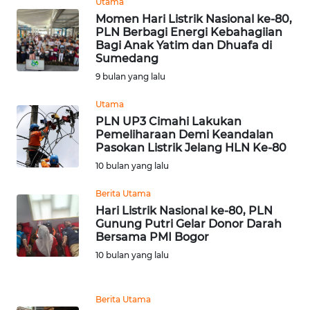
Utama
WN DELI
Momen Hari Listrik Nasional ke-80,
SERDANG
PLN Berbagi Energi Kebahagiian
Bagi Anak Yatim dan Dhuafa di
Sumedang
WN
TEBING
9 bulan yang lalu
TINGGI
Utama
PLN UP3 Cimahi Lakukan
WN
Pemeliharaan Demi Keandalan
PAKPAK
Pasokan Listrik Jelang HLN Ke-80
10 bulan yang lalu
WN
KARAWANG
Berita Utama
Hari Listrik Nasional ke-80, PLN
Gunung Putri Gelar Donor Darah
WN
Bersama PMI Bogor
BEKASI
10 bulan yang lalu
WN
BOGOR
Berita Utama