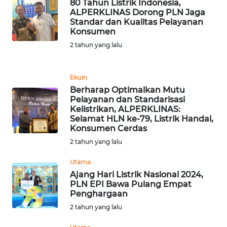
80 Tahun Listrik Indonesia,
CIANJUR
ALPERKLINAS Dorong PLN Jaga
Standar dan Kualitas Pelayanan
Konsumen
WN
KEPULAUAN
2 tahun yang lalu
SERIBU
Ekuin
WN
Berharap Optimalkan Mutu
TANGERANG
Pelayanan dan Standarisasi
Kelistrikan, ALPERKLINAS:
Selamat HLN ke-79, Listrik Handal,
WN
Konsumen Cerdas
BINJAI
2 tahun yang lalu
WN
Utama
CIREBON
Ajang Hari Listrik Nasional 2024,
PLN EPI Bawa Pulang Empat
Penghargaan
WN
INDRAMAYU
2 tahun yang lalu