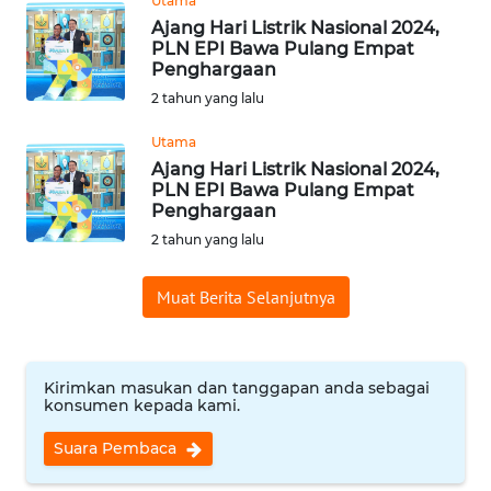
Utama
WN
Ajang Hari Listrik Nasional 2024,
KUNINGAN
PLN EPI Bawa Pulang Empat
Penghargaan
WN
2 tahun yang lalu
MAJALENGKA
Utama
Ajang Hari Listrik Nasional 2024,
WN
PLN EPI Bawa Pulang Empat
SUBANG
Penghargaan
2 tahun yang lalu
WN
SUKABUMI
Muat Berita Selanjutnya
WN
PURWAKARTA
Kirimkan masukan dan tanggapan anda sebagai
konsumen kepada kami.
WN
PRIANGAN
Suara Pembaca
TIMUR