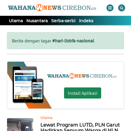
Utama
Nusantara
Serba-serbi
Indeks
WAHANA
Tutup
TV
Berita dengan tagar
#hari-listrik-nasional
UTAMA
NUSANTARA
SERBA-
Install Aplikasi
SERBI
Informasi
Utama
INDEKS
Lewat Program LUTD, PLN Garut
BERITA
Hadirkan Senyum Warga di HLN