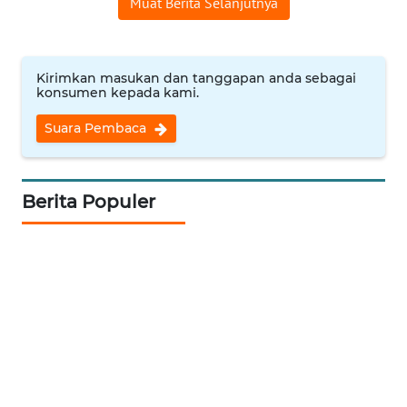
Muat Berita Selanjutnya
WN
JAMBI
Kirimkan masukan dan tanggapan anda sebagai
WN
konsumen kepada kami.
SULTRA
Suara Pembaca
WN
NTB
Berita Populer
WN
SULTENG
WN
SULBAR
WN
BABEL