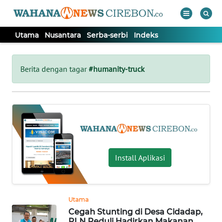
Utama
Nusantara
Serba-serbi
Indeks
WAHANA
Tutup
TV
Berita dengan tagar
#humanity-truck
UTAMA
NUSANTARA
SERBA-
Install Aplikasi
SERBI
Informasi
Utama
INDEKS
Cegah Stunting di Desa Cidadap,
BERITA
PLN Peduli Hadirkan Makanan