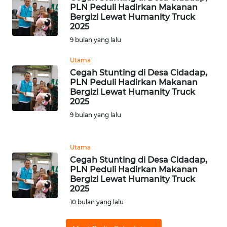
WN
PLN Peduli Hadirkan Makanan
NTT
Bergizi Lewat Humanity Truck
2025
9 bulan yang lalu
WN
KEPRI
Utama
Cegah Stunting di Desa Cidadap,
WN
PLN Peduli Hadirkan Makanan
PAPUA
Bergizi Lewat Humanity Truck
2025
9 bulan yang lalu
WN
PAPUA
BARAT
Utama
Cegah Stunting di Desa Cidadap,
WN
PLN Peduli Hadirkan Makanan
RIAU
Bergizi Lewat Humanity Truck
2025
WN
10 bulan yang lalu
SERAMBI