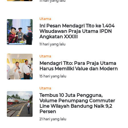
11 hari yang lalu
DISCLAIMER
Utama
Wahana
News
Ini Pesan Mendagri Tito ke 1.404
Regional
Wisudawan Praja Utama IPDN
Angkatan XXXIII
11 hari yang lalu
WN
SUMUT
Utama
Mendagri Tito: Para Praja Utama
WN
Harus Memiliki Value dan Modern
JAKARTA
15 hari yang lalu
WN
Utama
JABAR
Tembus 10 Juta Pengguna,
Volume Penumpang Commuter
Line Wilayah Bandung Naik 9,2
WN
Persen
BANTEN
21 hari yang lalu