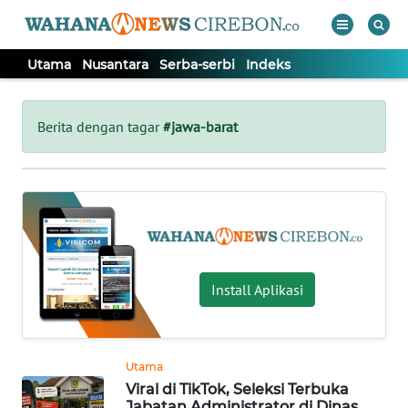
Utama
Nusantara
Serba-serbi
Indeks
WAHANA
Tutup
TV
Berita dengan tagar
#jawa-barat
UTAMA
NUSANTARA
SERBA-
Install Aplikasi
SERBI
Informasi
Utama
INDEKS
Viral di TikTok, Seleksi Terbuka
BERITA
Jabatan Administrator di Dinas