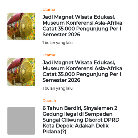
WN
Utama
JOGJA
Jadi Magnet Wisata Edukasi,
Museum Konferensi Asia-Afrika
WN
Catat 35.000 Pengunjung Per I
JATIM
Semester 2026
1 bulan yang lalu
WN
Utama
BALI
Jadi Magnet Wisata Edukasi,
Museum Konferensi Asia-Afrika
WN
Catat 35.000 Pengunjung Per I
KALBAR
Semester 2026
1 bulan yang lalu
WN
Daerah
KALTENG
6 Tahun Berdiri, Sinyalemen 2
Gedung Ilegal di Sempadan
WN
Sungai Ciliwung Disorot DPRD
KALTARA
Kota Depok: Adakah Delik
Pidana(?)