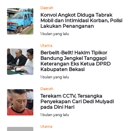
WN
Daerah
DEPOK
Konvoi Angkot Diduga Tabrak
Mobil dan Intimidasi Korban, Polisi
Lakukan Penanganan
WN
1 bulan yang lalu
TAPANULI
UTARA
Utama
Berbelit-Belit! Hakim Tipikor
WN
Bandung Jengkel Tanggapi
SAMOSIR
Keterangan Eks Ketua DPRD
Kabupaten Bekasi
1 bulan yang lalu
WN
PADANG
Daerah
LAWAS
Terekam CCTV, Tersangka
Penyekapan Cari Dedi Mulyadi
WN
pada Dini Hari
SUMEDANG
1 bulan yang lalu
Utama
WN