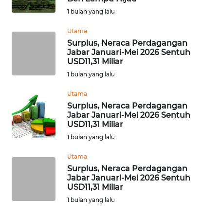
WN DELI
1 bulan yang lalu
SERDANG
Utama
WN
Surplus, Neraca Perdagangan
TEBING
Jabar Januari-Mei 2026 Sentuh
USD11,31 Miliar
TINGGI
1 bulan yang lalu
WN
Utama
PAKPAK
Surplus, Neraca Perdagangan
Jabar Januari-Mei 2026 Sentuh
WN
USD11,31 Miliar
KARAWANG
1 bulan yang lalu
Utama
WN
Surplus, Neraca Perdagangan
BEKASI
Jabar Januari-Mei 2026 Sentuh
USD11,31 Miliar
WN
1 bulan yang lalu
BOGOR