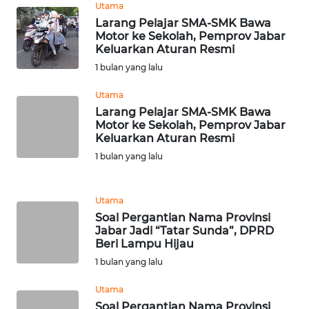
WN
Utama
MALUT
Larang Pelajar SMA-SMK Bawa
Motor ke Sekolah, Pemprov Jabar
Keluarkan Aturan Resmi
WN
1 bulan yang lalu
DAIRI
Utama
WN
Larang Pelajar SMA-SMK Bawa
DANAU
Motor ke Sekolah, Pemprov Jabar
TOBA
Keluarkan Aturan Resmi
1 bulan yang lalu
WN
NIAS
Utama
Soal Pergantian Nama Provinsi
WN
Jabar Jadi “Tatar Sunda”, DPRD
LANGKAT
Beri Lampu Hijau
1 bulan yang lalu
WN
TAPANULI
Utama
SELATAN
Soal Pergantian Nama Provinsi