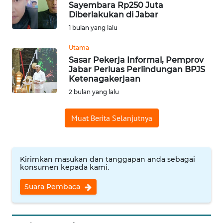
WN
Sayembara Rp250 Juta
Diberlakukan di Jabar
KUNINGAN
1 bulan yang lalu
WN
Utama
MAJALENGKA
Sasar Pekerja Informal, Pemprov
Jabar Perluas Perlindungan BPJS
WN
Ketenagakerjaan
SUBANG
2 bulan yang lalu
WN
Muat Berita Selanjutnya
SUKABUMI
WN
Kirimkan masukan dan tanggapan anda sebagai
PURWAKARTA
konsumen kepada kami.
Suara Pembaca
WN
PRIANGAN
TIMUR