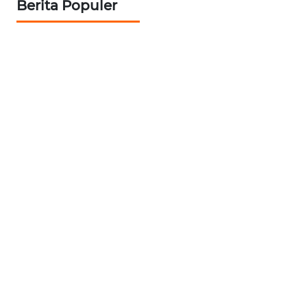
Berita Populer
WN
SEMARANG
WN
SOLO
WN
BOROBUDUR
WN
MADURA
WN
SURABAYA
WN
NATUNA