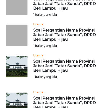
Jabar Jadi “Tatar Sunda”, DPRD
Beri Lampu Hijau
WN
1 bulan yang lalu
TANJUNG
LESUNG
Utama
Soal Pergantian Nama Provinsi
WN
Jabar Jadi “Tatar Sunda”, DPRD
KARO
Beri Lampu Hijau
1 bulan yang lalu
WN
Utama
SIMALUNGUN
Soal Pergantian Nama Provinsi
Jabar Jadi “Tatar Sunda”, DPRD
WN
Beri Lampu Hijau
LABUHANBATU
1 bulan yang lalu
WN
Utama
TAPANULI
TENGAH
Soal Pergantian Nama Provinsi
Jabar Jadi “Tatar Sunda”, DPRD
Beri Lampu Hijau