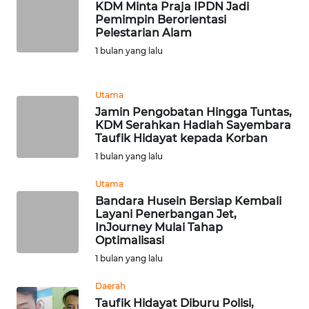
KDM Minta Praja IPDN Jadi
CIANJUR
Pemimpin Berorientasi
Pelestarian Alam
WN
1 bulan yang lalu
KEPULAUAN
SERIBU
Utama
WN
Jamin Pengobatan Hingga Tuntas,
KDM Serahkan Hadiah Sayembara
TANGERANG
Taufik Hidayat kepada Korban
1 bulan yang lalu
WN
BINJAI
Utama
Bandara Husein Bersiap Kembali
WN
Layani Penerbangan Jet,
InJourney Mulai Tahap
CIREBON
Optimalisasi
1 bulan yang lalu
WN
INDRAMAYU
Daerah
Taufik Hidayat Diburu Polisi,