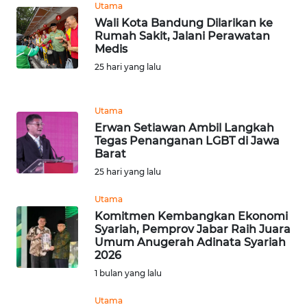
WN
Utama
NTT
Wali Kota Bandung Dilarikan ke
Rumah Sakit, Jalani Perawatan
Medis
WN
25 hari yang lalu
KEPRI
WN
Utama
PAPUA
Erwan Setiawan Ambil Langkah
Tegas Penanganan LGBT di Jawa
Barat
WN
PAPUA
25 hari yang lalu
BARAT
Utama
Komitmen Kembangkan Ekonomi
WN
Syariah, Pemprov Jabar Raih Juara
RIAU
Umum Anugerah Adinata Syariah
2026
WN
1 bulan yang lalu
SERAMBI
Utama