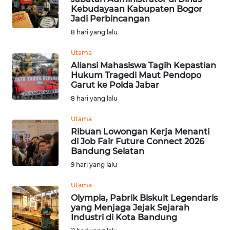
Kebudayaan Kabupaten Bogor
Jadi Perbincangan
KONTAK
KAMI
8 hari yang lalu
Utama
INFO
Aliansi Mahasiswa Tagih Kepastian
IKLAN
Hukum Tragedi Maut Pendopo
Garut ke Polda Jabar
TENTANG
8 hari yang lalu
KAMI
Utama
Ribuan Lowongan Kerja Menanti
PEDOMAN
di Job Fair Future Connect 2026
MEDIA
Bandung Selatan
SIBER
9 hari yang lalu
REDAKSI
Utama
Olympia, Pabrik Biskuit Legendaris
yang Menjaga Jejak Sejarah
KARIR
Industri di Kota Bandung