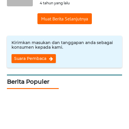
4 tahun yang lalu
WN
SUMBAR
Muat Berita Selanjutnya
WN
SUMSEL
Kirimkan masukan dan tanggapan anda sebagai
konsumen kepada kami.
WN
BENGKULU
Suara Pembaca
WN
LAMPUNG
Berita Populer
WN
JATENG
WN
NUSANTARA