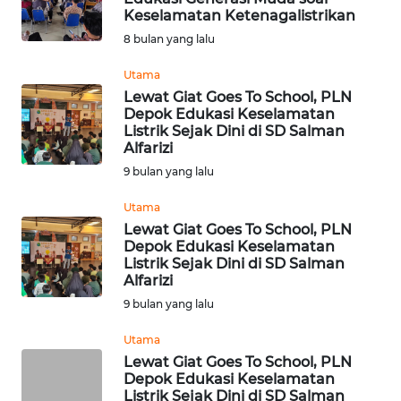
Keselamatan Ketenagalistrikan
KONTAK
8 bulan yang lalu
KAMI
Utama
Lewat Giat Goes To School, PLN
INFO
Depok Edukasi Keselamatan
IKLAN
Listrik Sejak Dini di SD Salman
Alfarizi
TENTANG
9 bulan yang lalu
KAMI
Utama
Lewat Giat Goes To School, PLN
PEDOMAN
Depok Edukasi Keselamatan
MEDIA
Listrik Sejak Dini di SD Salman
SIBER
Alfarizi
9 bulan yang lalu
REDAKSI
Utama
Lewat Giat Goes To School, PLN
KARIR
Depok Edukasi Keselamatan
Listrik Sejak Dini di SD Salman