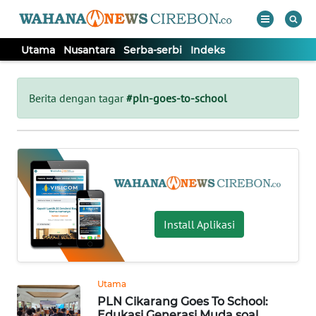
Utama
Nusantara
Serba-serbi
Indeks
WAHANA
Tutup
TV
Berita dengan tagar
#pln-goes-to-school
UTAMA
NUSANTARA
SERBA-
Install Aplikasi
SERBI
Informasi
Utama
INDEKS
PLN Cikarang Goes To School:
BERITA
Edukasi Generasi Muda soal