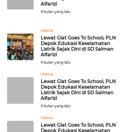
Alfarizi
DISCLAIMER
9 bulan yang lalu
Wahana
News
Utama
Regional
Lewat Giat Goes To School, PLN
Depok Edukasi Keselamatan
WN
Listrik Sejak Dini di SD Salman
SUMUT
Alfarizi
9 bulan yang lalu
WN
Utama
JAKARTA
Lewat Giat Goes To School, PLN
Depok Edukasi Keselamatan
WN
Listrik Sejak Dini di SD Salman
JABAR
Alfarizi
9 bulan yang lalu
WN
Utama
BANTEN
Lewat Giat Goes To School, PLN
Depok Edukasi Keselamatan