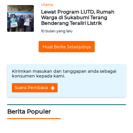
WN
Utama
KUNINGAN
Lewat Program LUTD, Rumah
Warga di Sukabumi Terang
Benderang Teraliri Listrik
WN
MAJALENGKA
10 bulan yang lalu
Muat Berita Selanjutnya
WN
SUBANG
WN
Kirimkan masukan dan tanggapan anda sebagai
SUKABUMI
konsumen kepada kami.
Suara Pembaca
WN
PURWAKARTA
Berita Populer
WN
PRIANGAN
TIMUR