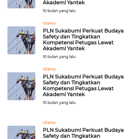
Akademi Yantek
WN DELI
SERDANG
10 bulan yang lalu
Utama
WN
PLN Sukabumi Perkuat Budaya
TEBING
Safety dan Tingkatkan
TINGGI
Kompetensi Petugas Lewat
Akademi Yantek
WN
10 bulan yang lalu
PAKPAK
Utama
PLN Sukabumi Perkuat Budaya
WN
Safety dan Tingkatkan
KARAWANG
Kompetensi Petugas Lewat
Akademi Yantek
WN
10 bulan yang lalu
BEKASI
Utama
WN
PLN Sukabumi Perkuat Budaya
BOGOR
Safety dan Tingkatkan