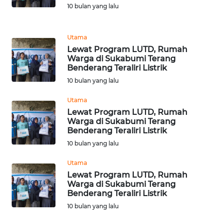
CIANJUR
10 bulan yang lalu
WN
Utama
KEPULAUAN
Lewat Program LUTD, Rumah
SERIBU
Warga di Sukabumi Terang
Benderang Teraliri Listrik
WN
10 bulan yang lalu
TANGERANG
Utama
Lewat Program LUTD, Rumah
WN
Warga di Sukabumi Terang
BINJAI
Benderang Teraliri Listrik
10 bulan yang lalu
WN
CIREBON
Utama
Lewat Program LUTD, Rumah
Warga di Sukabumi Terang
WN
Benderang Teraliri Listrik
INDRAMAYU
10 bulan yang lalu