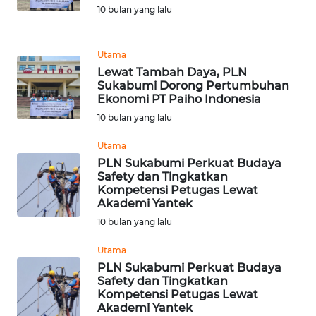
WN
10 bulan yang lalu
MALUT
Utama
WN
Lewat Tambah Daya, PLN
DAIRI
Sukabumi Dorong Pertumbuhan
Ekonomi PT Paiho Indonesia
WN
10 bulan yang lalu
DANAU
TOBA
Utama
PLN Sukabumi Perkuat Budaya
Safety dan Tingkatkan
WN
Kompetensi Petugas Lewat
NIAS
Akademi Yantek
10 bulan yang lalu
WN
LANGKAT
Utama
PLN Sukabumi Perkuat Budaya
Safety dan Tingkatkan
WN
Kompetensi Petugas Lewat
TAPANULI
Akademi Yantek
SELATAN