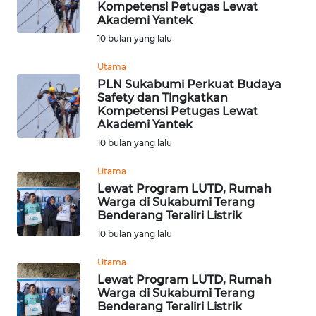
Kompetensi Petugas Lewat
WN
Akademi Yantek
DEPOK
10 bulan yang lalu
Utama
WN
PLN Sukabumi Perkuat Budaya
TAPANULI
Safety dan Tingkatkan
UTARA
Kompetensi Petugas Lewat
Akademi Yantek
WN
10 bulan yang lalu
SAMOSIR
Utama
Lewat Program LUTD, Rumah
WN
Warga di Sukabumi Terang
PADANG
Benderang Teraliri Listrik
LAWAS
10 bulan yang lalu
WN
Utama
SUMEDANG
Lewat Program LUTD, Rumah
Warga di Sukabumi Terang
Benderang Teraliri Listrik
WN