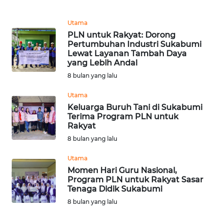
DISCLAIMER
Utama
Wahana
PLN untuk Rakyat: Dorong
News
Pertumbuhan Industri Sukabumi
Regional
Lewat Layanan Tambah Daya
yang Lebih Andal
8 bulan yang lalu
WN
SUMUT
Utama
Keluarga Buruh Tani di Sukabumi
WN
Terima Program PLN untuk
JAKARTA
Rakyat
8 bulan yang lalu
WN
Utama
JABAR
Momen Hari Guru Nasional,
Program PLN untuk Rakyat Sasar
WN
Tenaga Didik Sukabumi
BANTEN
8 bulan yang lalu