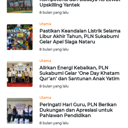
Upskilling Yantek
KONTAK
8 bulan yang lalu
KAMI
Utama
Pastikan Keandalan Listrik Selama
INFO
Libur Akhir Tahun, PLN Sukabumi
IKLAN
Gelar Apel Siaga Nataru
8 bulan yang lalu
TENTANG
KAMI
Utama
Alirkan Energi Kebaikan, PLN
Sukabumi Gelar ‘One Day Khatam
PEDOMAN
Qur’an’ dan Santunan Anak Yatim
MEDIA
8 bulan yang lalu
SIBER
Utama
REDAKSI
Peringati Hari Guru, PLN Berikan
Dukungan dan Apresiasi untuk
Pahlawan Pendidikan
KARIR
8 bulan yang lalu