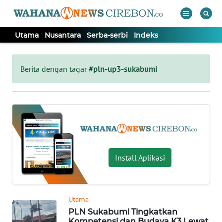
Utama
Nusantara
Serba-serbi
Indeks
WAHANA
Tutup
TV
Berita dengan tagar
#pln-up3-sukabumi
UTAMA
NUSANTARA
SERBA-
Install Aplikasi
SERBI
Informasi
Utama
INDEKS
PLN Sukabumi Tingkatkan
BERITA
Kompetensi dan Budaya K3 Lewat