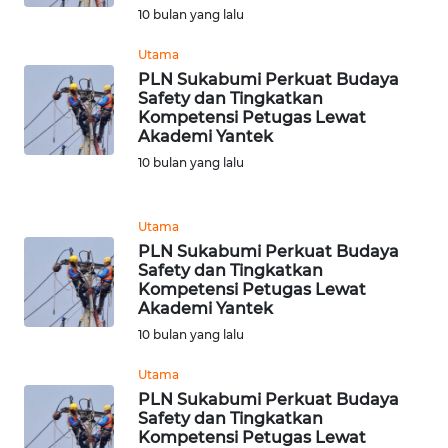
10 bulan yang lalu
WN
Utama
TANJUNG
PLN Sukabumi Perkuat Budaya
LESUNG
Safety dan Tingkatkan
Kompetensi Petugas Lewat
Akademi Yantek
WN
KARO
10 bulan yang lalu
WN
Utama
SIMALUNGUN
PLN Sukabumi Perkuat Budaya
Safety dan Tingkatkan
Kompetensi Petugas Lewat
WN
Akademi Yantek
LABUHANBATU
10 bulan yang lalu
WN
Utama
TAPANULI
PLN Sukabumi Perkuat Budaya
TENGAH
Safety dan Tingkatkan
Kompetensi Petugas Lewat