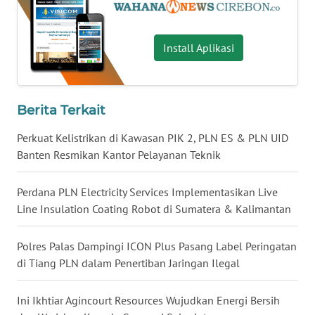
WN
MALUT
Install Aplikasi
WN
DAIRI
Berita Terkait
WN
DANAU
Perkuat Kelistrikan di Kawasan PIK 2, PLN ES & PLN UID
TOBA
Banten Resmikan Kantor Pelayanan Teknik
WN
Perdana PLN Electricity Services Implementasikan Live
NIAS
Line Insulation Coating Robot di Sumatera & Kalimantan
WN
LANGKAT
Polres Palas Dampingi ICON Plus Pasang Label Peringatan
di Tiang PLN dalam Penertiban Jaringan Ilegal
WN
TAPANULI
Ini Ikhtiar Agincourt Resources Wujudkan Energi Bersih
SELATAN