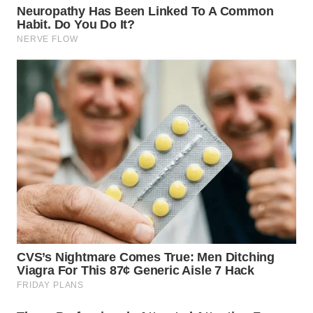
CIANJUR
WN
KEPULAUAN
SERIBU
WN
TANGERANG
WN
BINJAI
WN
CIREBON
WN
INDRAMAYU