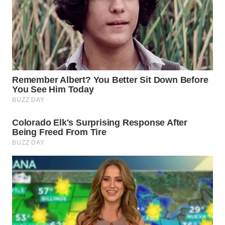
WN
BINTAN
WN
MANDALIKA
WN
LIKUPANG
WN
LABUANBAJO
WN
BORNEO
Wahana
Media
Group