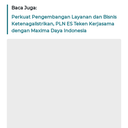
WN
Baca Juga:
NTT
Perkuat Pengembangan Layanan dan Bisnis
WN
Ketenagalistrikan, PLN ES Teken Kerjasama
KEPRI
dengan Maxima Daya Indonesia
WN
PAPUA
WN
PAPUA
BARAT
WN
RIAU
WN
SERAMBI