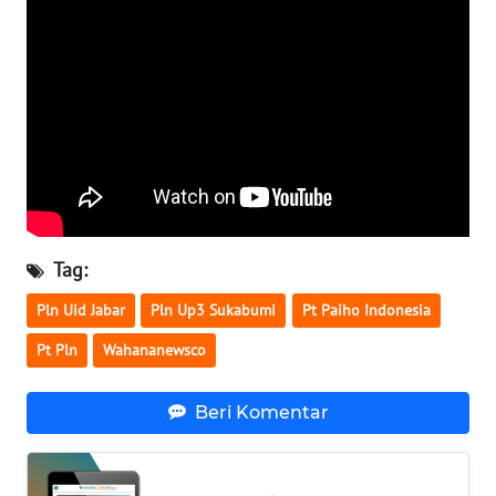
WN
KALSEL
WN
KALTIM
WN
SULSEL
WN
Tag:
GORONTALO
Pln Uid Jabar
Pln Up3 Sukabumi
Pt Paiho Indonesia
WN
Pt Pln
Wahananewsco
SULUT
Beri Komentar
WN
MALUKU