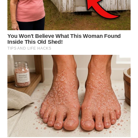
WN
DEPOK
WN
TAPANULI
UTARA
WN
SAMOSIR
WN
PADANG
LAWAS
WN
SUMEDANG
WN