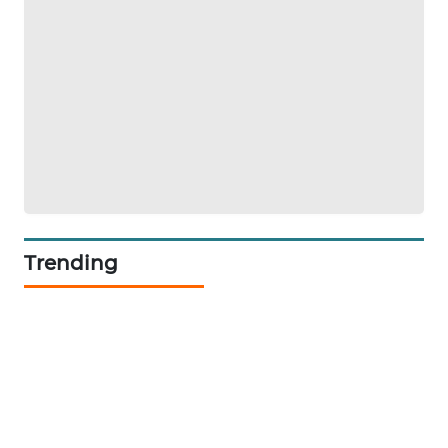
JURNAL
MARITIM
HUMBANG
NEWS
GARONGGANG
NEWS
FISUELRI
ID
Trending
ENERGI
NEWS
CILEUNGSI
NEWS