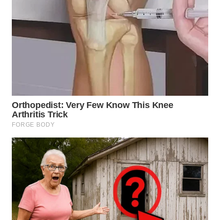
WN DELI
SERDANG
WN
TEBING
TINGGI
WN
PAKPAK
WN
KARAWANG
WN
BEKASI
WN
BOGOR