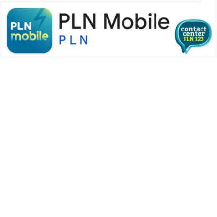
WAHANA MEDIA GROUP
|
|
|
WAHANA NEWS co
WAHANA TANI
WAHANA ADVOKAT
|
|
WAHANA INFRASTRUKTUR
WAHANA KONSUMEN
|
|
|
WAHANA LISTRIK
WAHANA TRAVEL
WAHANA TV