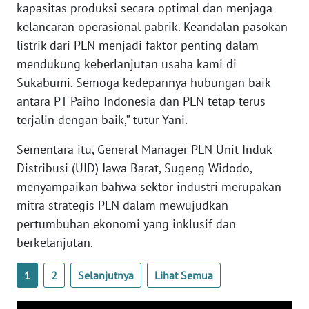
kapasitas produksi secara optimal dan menjaga
WN
kelancaran operasional pabrik. Keandalan pasokan
JOGJA
listrik dari PLN menjadi faktor penting dalam
mendukung keberlanjutan usaha kami di
WN
JATIM
Sukabumi. Semoga kedepannya hubungan baik
antara PT Paiho Indonesia dan PLN tetap terus
WN
terjalin dengan baik,” tutur Yani.
BALI
Sementara itu, General Manager PLN Unit Induk
WN
Distribusi (UID) Jawa Barat, Sugeng Widodo,
KALBAR
menyampaikan bahwa sektor industri merupakan
mitra strategis PLN dalam mewujudkan
WN
pertumbuhan ekonomi yang inklusif dan
KALTENG
berkelanjutan.
WN
1
2
Selanjutnya
Lihat Semua
KALTARA