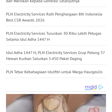
dan Wariskan Kepada Generasi Selanjutnya
WN
PLN Electricity Services Raih Penghargaan 8th Indonesia
TANJUNG
Best CSR Awards 2026
LESUNG
PLN Electricity Services Turunkan 30 Ribu Lebih Petugas
WN
Selama Idul Adha 1447 H
KARO
Idul Adha 1447 H, PLN Electricity Services Grup Potong 57
WN
Hewan Kurban Salurkan 5.450 Paket Daging
SIMALUNGUN
PLN Tebar Kebahagiaan Idulfitri untuk Warga Haurgeulis
WN
LABUHANBATU
WN
TAPANULI
TENGAH