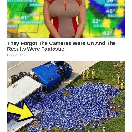
WAHANA
NEWS
WAHANA
TANI
WAHANA
ADVOKAT
WAHANA
INFRASTRUKTUR
WAHANA
KONSUMEN
WAHANA
LISTRIK