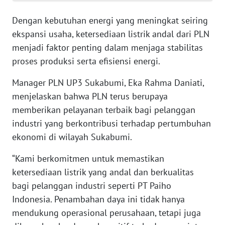
WN
Dengan kebutuhan energi yang meningkat seiring
JAMBI
ekspansi usaha, ketersediaan listrik andal dari PLN
menjadi faktor penting dalam menjaga stabilitas
WN
proses produksi serta efisiensi energi.
SULTRA
Manager PLN UP3 Sukabumi, Eka Rahma Daniati,
WN
menjelaskan bahwa PLN terus berupaya
NTB
memberikan pelayanan terbaik bagi pelanggan
industri yang berkontribusi terhadap pertumbuhan
WN
SULTENG
ekonomi di wilayah Sukabumi.
“Kami berkomitmen untuk memastikan
WN
ketersediaan listrik yang andal dan berkualitas
SULBAR
bagi pelanggan industri seperti PT Paiho
Indonesia. Penambahan daya ini tidak hanya
WN
BABEL
mendukung operasional perusahaan, tetapi juga