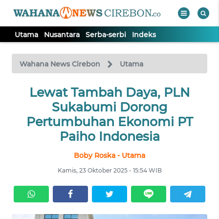
Utama
Nusantara
Serba-serbi
Indeks
WAHANA
Tutup
TV
Wahana News Cirebon
Utama
UTAMA
Lewat Tambah Daya, PLN
Sukabumi Dorong
NUSANTARA
Pertumbuhan Ekonomi PT
Paiho Indonesia
SERBA-
Boby Roska - Utama
SERBI
Kamis, 23 Oktober 2025 - 15:54 WIB
Informasi
INDEKS
BERITA