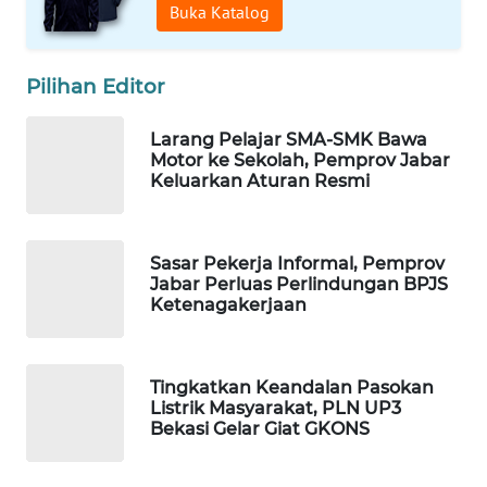
Buka Katalog
MARTABAT
NET
Pilihan Editor
PLN
WATCH
Larang Pelajar SMA-SMK Bawa
Motor ke Sekolah, Pemprov Jabar
Keluarkan Aturan Resmi
MKLI
LPKKI
Sasar Pekerja Informal, Pemprov
Jabar Perluas Perlindungan BPJS
LKKI
Ketenagakerjaan
KOPEKLIN
Tingkatkan Keandalan Pasokan
Listrik Masyarakat, PLN UP3
PORTAL
Bekasi Gelar Giat GKONS
KONSUMEN