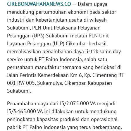
CIREBON.WAHANANEWS.CO
—
Dalam upaya
DISCLAIMER
mendukung pertumbuhan ekonomi pada sektor
industri dan keberlanjutan usaha di wilayah
Wahana
News
Sukabumi, PLN Unit Pelaksana Pelayanan
Regional
Pelanggan (UP3) Sukabumi melalui PLN Unit
Layanan Pelanggan (ULP) Cikembar berhasil
WN
merealisasikan penambahan daya listrik same day
SUMUT
service untuk PT Paiho Indonesia, salah satu
perusahaan manufaktur ternama yang berlokasi di
WN
Jalan Perintis Kemerdekaan Km 6, Kp. Cimenteng RT
JAKARTA
001 RW 005, Sukamulya, Cikembar, Kabupaten
Sukabumi.
WN
JABAR
Penambahan daya dari I3/2.075.000 VA menjadi
I3/3.465.000 VA ini dilakukan untuk mendukung
WN
BANTEN
peningkatan kapasitas produksi dan operasional
pabrik PT Paiho Indonesia yang terus berkembang.