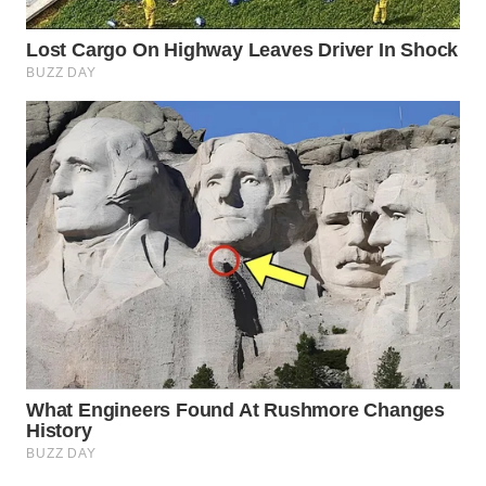
WAHANA
TRAVEL
WAHANA
TV
WAHANANEWS
ID
WAHANANEWS
CO ID
WAHANANEWS
NET
WAHANA
SPORT