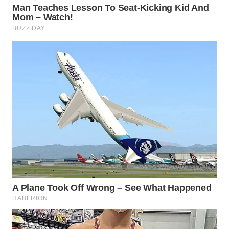
WAHANA
UMKM
WAHANA
SELEB
WAHANA
PERSONA
WAHANA
OTOMOTIF
WAHANA
HEALTH
WAHANA
DESA
WISATA