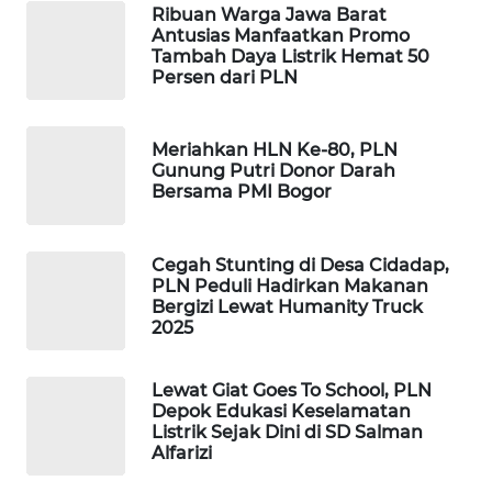
FORWAMKI
Ribuan Warga Jawa Barat
Antusias Manfaatkan Promo
Tambah Daya Listrik Hemat 50
ALPERKLINAS
Persen dari PLN
FORJASIDA
Meriahkan HLN Ke-80, PLN
Gunung Putri Donor Darah
TAMBANG
Bersama PMI Bogor
NEWS
Cegah Stunting di Desa Cidadap,
SITUNGIR
PLN Peduli Hadirkan Makanan
NEWS
Bergizi Lewat Humanity Truck
2025
SIDIKALANG
NEWS
Lewat Giat Goes To School, PLN
Depok Edukasi Keselamatan
Listrik Sejak Dini di SD Salman
SIBARAGAS
Alfarizi
NEWS