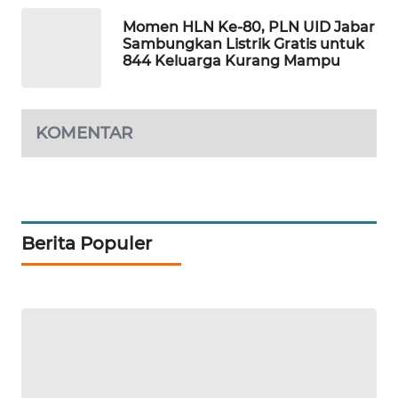
METRO
Momen HLN Ke-80, PLN UID Jabar
SIANTAR
Sambungkan Listrik Gratis untuk
NEWS
844 Keluarga Kurang Mampu
METRO
MEDAN
KOMENTAR
NEWS
METRO
JAKARTA
NEWS
Berita Populer
KRT
NEWS
KARING
NEWS