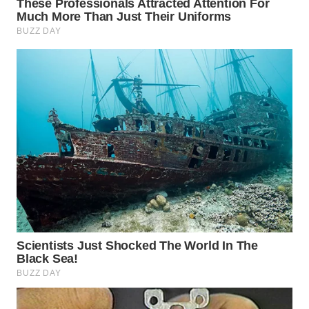
WN
KUNINGAN
WN
MAJALENGKA
WN
SUBANG
WN
SUKABUMI
WN
PURWAKARTA
WN
PRIANGAN
TIMUR