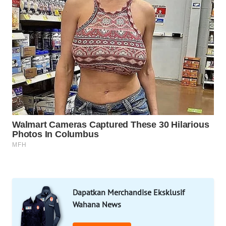
LAPAK
WAHANA
Wahana
Network
KONSUMEN
LISTRIK
MASYARAKAT
KELISTRIKAN
WALINKI
ID
Dapatkan Merchandise Eksklusif
MAWAKA
Wahana News
ID