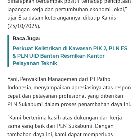
diharapkan berdampak positif terhadap penciptaan
WN
lapangan kerja dan pertumbuhan ekonomi lokal,”
SUMBAR
ujar Eka dalam keterangannya, dikutip Kamis
(23/10/2025).
WN
SUMSEL
Baca Juga:
Perkuat Kelistrikan di Kawasan PIK 2, PLN ES
WN
& PLN UID Banten Resmikan Kantor
BENGKULU
Pelayanan Teknik
WN
Yani, Perwakilan Managemen dari PT Paiho
LAMPUNG
Indonesia, menyampaikan apresiasinya atas respon
cepat dan pelayanan profesional yang diberikan
WN
PLN Sukabumi dalam proses penambahan daya ini.
JATENG
“Kami berterima kasih atas dukungan dan kerja
WN
sama yang baik dari PLN Sukabumi. Dengan
NUSANTARA
tambahan daya ini, kami dapat memperluas