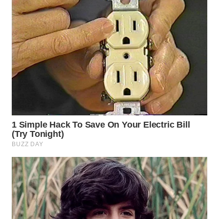
WN
SEMARANG
WN
SOLO
WN
BOROBUDUR
WN
MADURA
WN
SURABAYA
WN
NATUNA