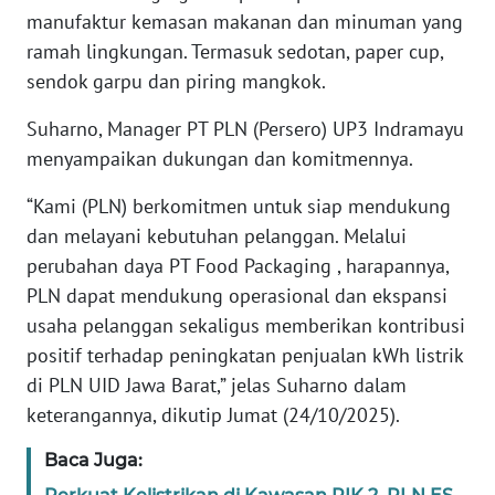
manufaktur kemasan makanan dan minuman yang
WN
ramah lingkungan. Termasuk sedotan, paper cup,
JAMBI
sendok garpu dan piring mangkok.
WN
Suharno, Manager PT PLN (Persero) UP3 Indramayu
SULTRA
menyampaikan dukungan dan komitmennya.
WN
“Kami (PLN) berkomitmen untuk siap mendukung
NTB
dan melayani kebutuhan pelanggan. Melalui
perubahan daya PT Food Packaging , harapannya,
WN
PLN dapat mendukung operasional dan ekspansi
SULTENG
usaha pelanggan sekaligus memberikan kontribusi
positif terhadap peningkatan penjualan kWh listrik
WN
SULBAR
di PLN UID Jawa Barat,” jelas Suharno dalam
keterangannya, dikutip Jumat (24/10/2025).
WN
BABEL
Baca Juga: