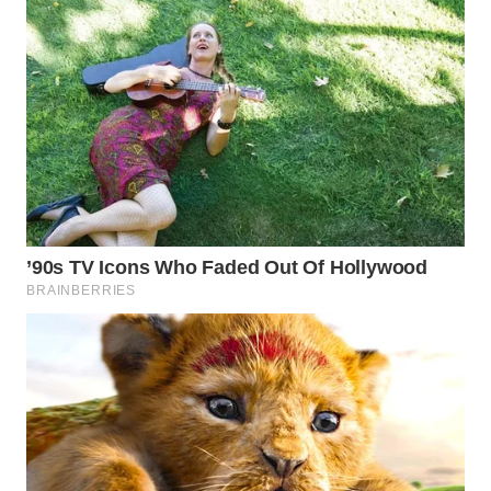
WN DELI
SERDANG
WN
TEBING
TINGGI
WN
PAKPAK
WN
KARAWANG
WN
BEKASI
WN
BOGOR