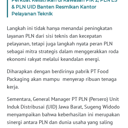
Perkuat Kelistrikan di Kawasan PIK 2, PLN ES
WN
& PLN UID Banten Resmikan Kantor
SUMBAR
Pelayanan Teknik
WN
Langkah ini tidak hanya menandai peningkatan
SUMSEL
layanan PLN dari sisi teknis dan kecepatan
pelayanan, tetapi juga langkah nyata peran PLN
WN
sebagai mitra strategis dalam menggerakkan roda
BENGKULU
ekonomi rakyat melalui keandalan energi.
WN
Diharapkan dengan berdirinya pabrik PT Food
LAMPUNG
Packaging akan mampu menyerap ribuan tenaga
kerja.
WN
JATENG
Sementara, General Manager PT PLN (Persero) Unit
Induk Distribusai (UID) Jawa Barat, Sugeng Widodo
WN
menyampaikan bahwa keberhasilan ini merupakan
NUSANTARA
sinergi antara PLN dan dunia usaha yang saling