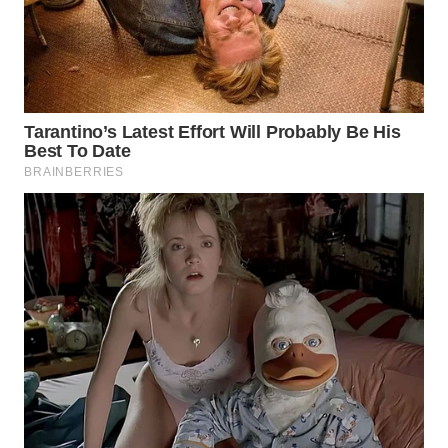
LAPAK
WAHANA
Wahana
Network
KONSUMEN
LISTRIK
MASYARAKAT
KELISTRIKAN
WALINKI
ID
MAWAKA
ID