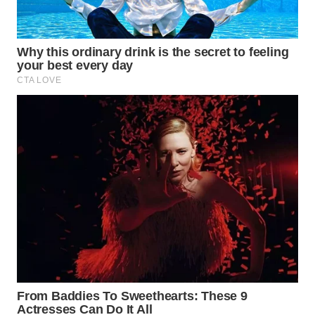
WAHANA
NEWS
WAHANA
TANI
WAHANA
ADVOKAT
WAHANA
INFRASTRUKTUR
WAHANA
KONSUMEN
WAHANA
LISTRIK