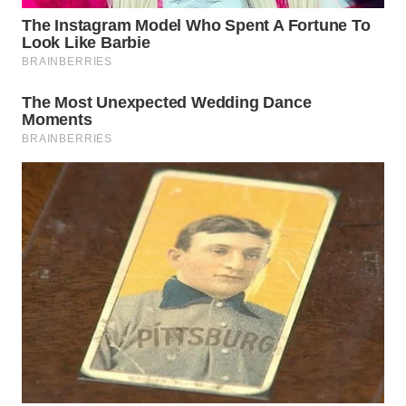
CIANJUR
WN
KEPULAUAN
SERIBU
WN
TANGERANG
WN
BINJAI
WN
CIREBON
WN
INDRAMAYU