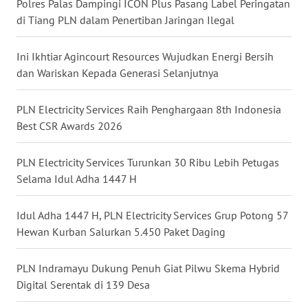
Polres Palas Dampingi ICON Plus Pasang Label Peringatan
WN
di Tiang PLN dalam Penertiban Jaringan Ilegal
MALUT
Ini Ikhtiar Agincourt Resources Wujudkan Energi Bersih
WN
DAIRI
dan Wariskan Kepada Generasi Selanjutnya
WN
PLN Electricity Services Raih Penghargaan 8th Indonesia
DANAU
Best CSR Awards 2026
TOBA
PLN Electricity Services Turunkan 30 Ribu Lebih Petugas
WN
Selama Idul Adha 1447 H
NIAS
Idul Adha 1447 H, PLN Electricity Services Grup Potong 57
WN
Hewan Kurban Salurkan 5.450 Paket Daging
LANGKAT
PLN Indramayu Dukung Penuh Giat Pilwu Skema Hybrid
WN
Digital Serentak di 139 Desa
TAPANULI
SELATAN