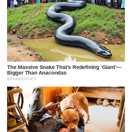
WAHANA
UMKM
WAHANA
SELEB
WAHANA
PERSONA
WAHANA
OTOMOTIF
WAHANA
HEALTH
WAHANA
DESA
WISATA