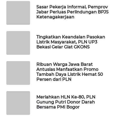
FORWAMKI
Sasar Pekerja Informal, Pemprov
Jabar Perluas Perlindungan BPJS
Ketenagakerjaan
ALPERKLINAS
FORJASIDA
Tingkatkan Keandalan Pasokan
Listrik Masyarakat, PLN UP3
TAMBANG
Bekasi Gelar Giat GKONS
NEWS
Ribuan Warga Jawa Barat
SITUNGIR
Antusias Manfaatkan Promo
NEWS
Tambah Daya Listrik Hemat 50
Persen dari PLN
SIDIKALANG
NEWS
Meriahkan HLN Ke-80, PLN
Gunung Putri Donor Darah
SIBARAGAS
Bersama PMI Bogor
NEWS