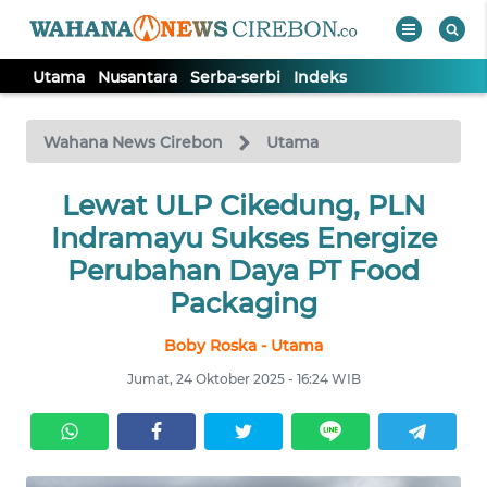
Utama
Nusantara
Serba-serbi
Indeks
WAHANA
Tutup
TV
Wahana News Cirebon
Utama
UTAMA
Lewat ULP Cikedung, PLN
Indramayu Sukses Energize
NUSANTARA
Perubahan Daya PT Food
Packaging
SERBA-
Boby Roska - Utama
SERBI
Jumat, 24 Oktober 2025 - 16:24 WIB
Informasi
INDEKS
BERITA