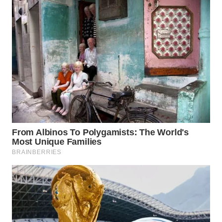
WN
SEMARANG
WN
SOLO
WN
BOROBUDUR
WN
MADURA
WN
SURABAYA
WN
NATUNA