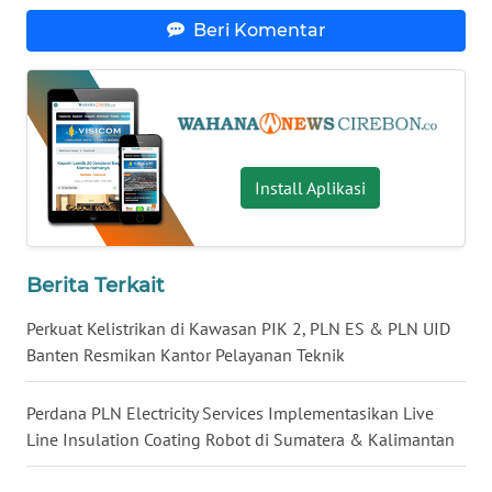
WN
Beri Komentar
KALSEL
WN
KALTIM
WN
Install Aplikasi
SULSEL
WN
GORONTALO
Berita Terkait
Perkuat Kelistrikan di Kawasan PIK 2, PLN ES & PLN UID
WN
Banten Resmikan Kantor Pelayanan Teknik
SULUT
Perdana PLN Electricity Services Implementasikan Live
WN
Line Insulation Coating Robot di Sumatera & Kalimantan
MALUKU