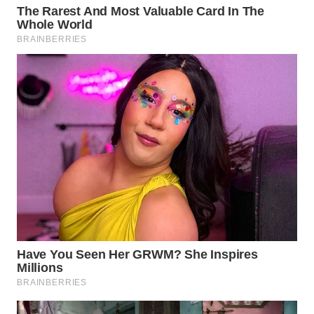
WN
KUNINGAN
WN
MAJALENGKA
WN
SUBANG
WN
SUKABUMI
WN
PURWAKARTA
WN
PRIANGAN
TIMUR