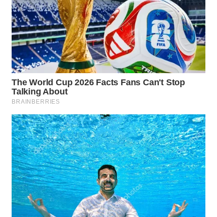
WN
BINTAN
WN
MANDALIKA
WN
LIKUPANG
WN
LABUANBAJO
WN
BORNEO
Wahana
Media
Group