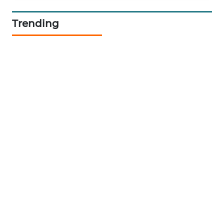
BERKAT
NEWS
Trending
BERAMPU
NEWS
ANUGERAH
NEWS
AKHLAK
ID
PERAPKI
NEWS
SONYA
ASA
NEWS