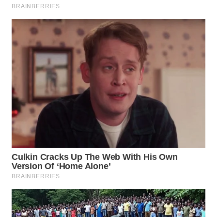
WAHANA
TRAVEL
WAHANA
TV
WAHANANEWS
ID
WAHANANEWS
CO ID
WAHANANEWS
NET
WAHANA
SPORT