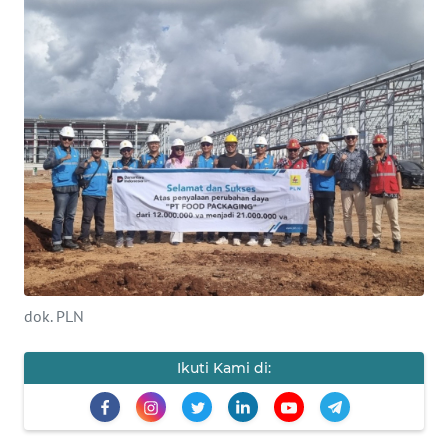
KONTAK
KAMI
INFO
IKLAN
TENTANG
KAMI
PEDOMAN
MEDIA
SIBER
dok. PLN
REDAKSI
Ikuti Kami di:
KARIR