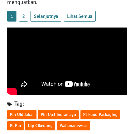
menguatkan.
WN
JOGJA
1
2
Selanjutnya
Lihat Semua
WN
JATIM
WN
BALI
WN
KALBAR
WN
KALTENG
Tag:
Pln Uid Jabar
Pln Up3 Indramayu
Pt Food Packaging
WN
KALTARA
Pt Pln
Ulp Cikedung
Wahananewsco