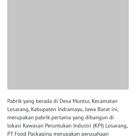
WN
NTT
WN
KEPRI
WN
PAPUA
WN
PAPUA
BARAT
WN
Pabrik yang berada di Desa Muntur, Kecamatan
RIAU
Losarang, Kabupaten Indramayu, Jawa Barat ini,
merupakan pabrik pertama yang dibangun di
WN
lokasi Kawasan Peruntukan Industri (KPI) Losarang,
SERAMBI
PT Food Packaging merupakan perusahaan