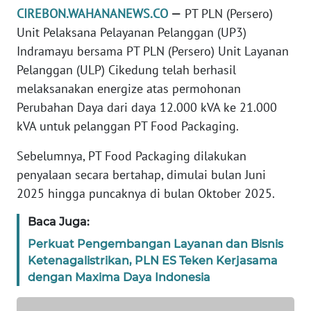
CIREBON.WAHANANEWS.CO
—
PT PLN (Persero)
DISCLAIMER
Unit Pelaksana Pelayanan Pelanggan (UP3)
Wahana
Indramayu bersama PT PLN (Persero) Unit Layanan
News
Pelanggan (ULP) Cikedung telah berhasil
Regional
melaksanakan energize atas permohonan
Perubahan Daya dari daya 12.000 kVA ke 21.000
WN
kVA untuk pelanggan PT Food Packaging.
SUMUT
Sebelumnya, PT Food Packaging dilakukan
WN
penyalaan secara bertahap, dimulai bulan Juni
JAKARTA
2025 hingga puncaknya di bulan Oktober 2025.
WN
Baca Juga:
JABAR
Perkuat Pengembangan Layanan dan Bisnis
Ketenagalistrikan, PLN ES Teken Kerjasama
WN
dengan Maxima Daya Indonesia
BANTEN