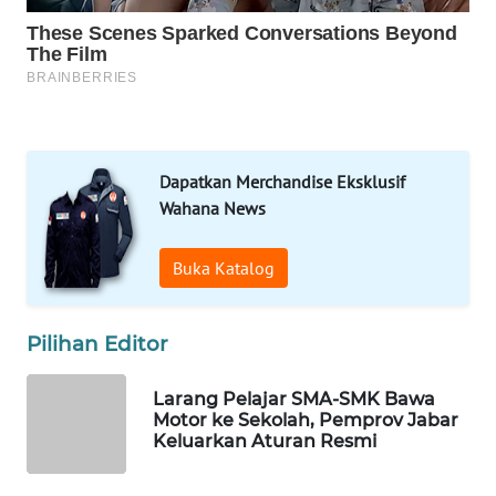
MARTABAT
NET
PLN
WATCH
Dapatkan Merchandise Eksklusif
MKLI
Wahana News
LPKKI
Buka Katalog
LKKI
Pilihan Editor
KOPEKLIN
Larang Pelajar SMA-SMK Bawa
Motor ke Sekolah, Pemprov Jabar
PORTAL
Keluarkan Aturan Resmi
KONSUMEN