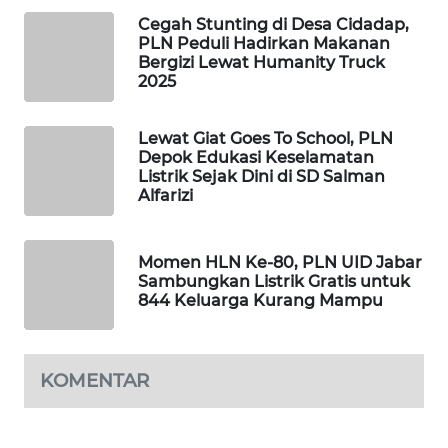
METRO
Cegah Stunting di Desa Cidadap,
SIANTAR
PLN Peduli Hadirkan Makanan
NEWS
Bergizi Lewat Humanity Truck
2025
METRO
MEDAN
Lewat Giat Goes To School, PLN
NEWS
Depok Edukasi Keselamatan
Listrik Sejak Dini di SD Salman
Alfarizi
METRO
JAKARTA
NEWS
Momen HLN Ke-80, PLN UID Jabar
Sambungkan Listrik Gratis untuk
844 Keluarga Kurang Mampu
KRT
NEWS
KARING
KOMENTAR
NEWS