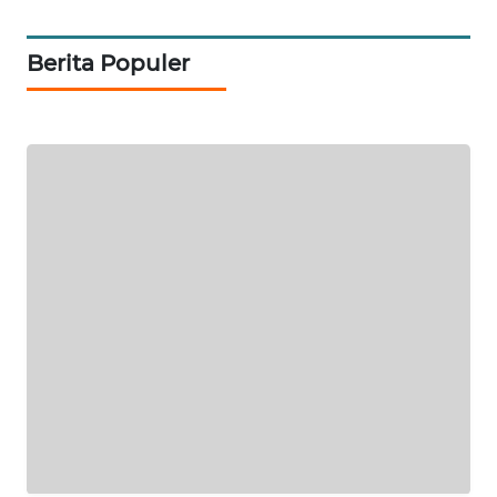
JURNAL
MARITIM
Berita Populer
HUMBANG
NEWS
GARONGGANG
NEWS
FISUELRI
ID
ENERGI
NEWS
CILEUNGSI
NEWS