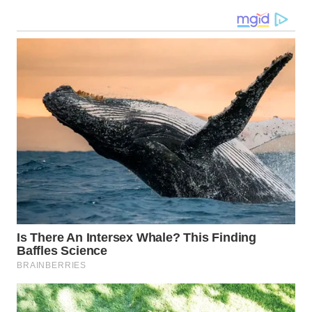
WN
TANJUNG
LESUNG
WN
KARO
WN
SIMALUNGUN
WN
LABUHANBATU
WN
TAPANULI
TENGAH