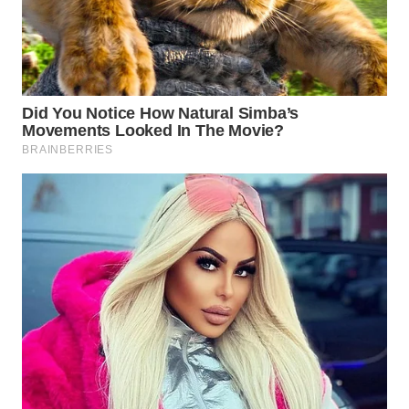
WN
DEPOK
WN
TAPANULI
UTARA
WN
SAMOSIR
WN
PADANG
LAWAS
WN
SUMEDANG
WN