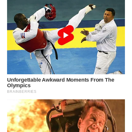
WN
DEPOK
WN
TAPANULI
UTARA
WN
SAMOSIR
WN
PADANG
LAWAS
WN
SUMEDANG
WN