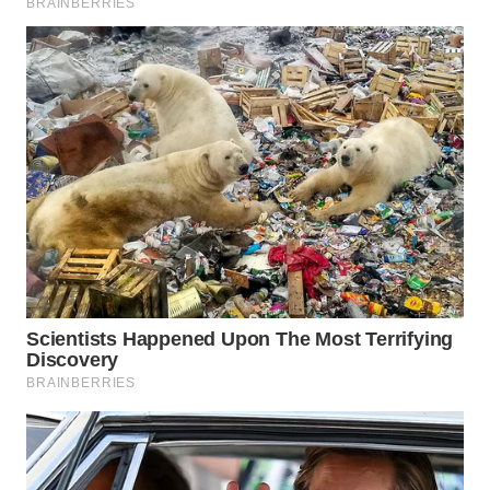
WN
SEMARANG
WN
SOLO
WN
BOROBUDUR
WN
MADURA
WN
SURABAYA
WN
NATUNA