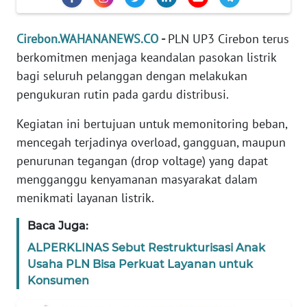
DISCLAIMER
Cirebon.WAHANANEWS.CO
-
PLN UP3 Cirebon terus
Wahana
berkomitmen menjaga keandalan pasokan listrik
News
Regional
bagi seluruh pelanggan dengan melakukan
pengukuran rutin pada gardu distribusi.
WN
Kegiatan ini bertujuan untuk memonitoring beban,
SUMUT
mencegah terjadinya overload, gangguan, maupun
penurunan tegangan (drop voltage) yang dapat
WN
JAKARTA
mengganggu kenyamanan masyarakat dalam
menikmati layanan listrik.
WN
JABAR
Baca Juga:
ALPERKLINAS Sebut Restrukturisasi Anak
WN
Usaha PLN Bisa Perkuat Layanan untuk
BANTEN
Konsumen