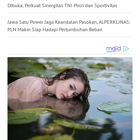
Dibuka, Perkuat Sinergitas TNI-Polri dan Sportivitas
WN
TANJUNG
Jawa Satu Power Jaga Keandalan Pasokan, ALPERKLINAS:
LESUNG
PLN Makin Siap Hadapi Pertumbuhan Beban
WN
KARO
WN
SIMALUNGUN
WN
LABUHANBATU
WN
TAPANULI
TENGAH