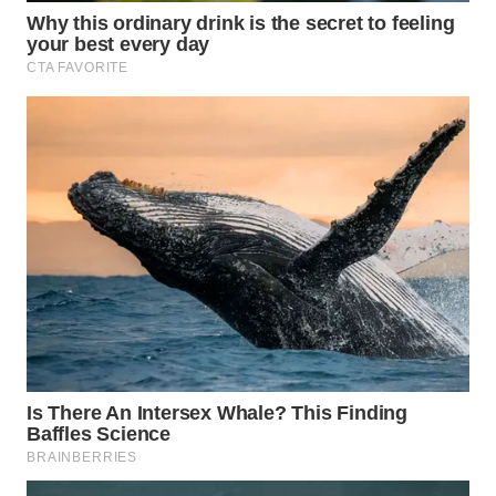
WN DELI
SERDANG
WN
TEBING
TINGGI
WN
PAKPAK
WN
KARAWANG
WN
BEKASI
WN
BOGOR