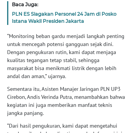
Baca Juga:
WN
SUMBAR
PLN ES Siagakan Personel 24 Jam di Posko
Istana Wakil Presiden Jakarta
WN
SUMSEL
“Monitoring beban gardu menjadi langkah penting
untuk mencegah potensi gangguan sejak dini.
WN
Dengan pengukuran rutin, kami dapat menjaga
BENGKULU
kualitas tegangan tetap stabil, sehingga
masyarakat bisa menikmati listrik dengan lebih
WN
andal dan aman,” ujarnya.
LAMPUNG
Sementara itu, Asisten Manajer Jaringan PLN UP3
WN
Cirebon, Andis Verinda Putra, menambahkan bahwa
JATENG
kegiatan ini juga memberikan manfaat teknis
jangka panjang.
WN
NUSANTARA
“Dari hasil pengukuran, kami dapat mengetahui