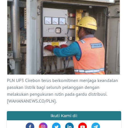
KONTAK
KAMI
INFO
IKLAN
TENTANG
KAMI
PEDOMAN
PLN UP3 Cirebon terus berkomitmen menjaga keandalan
MEDIA
pasokan listrik bagi seluruh pelanggan dengan
SIBER
melakukan pengukuran rutin pada gardu distribusi.
[WAHANANEWS.CO/PLN].
REDAKSI
Ikuti Kami di:
KARIR