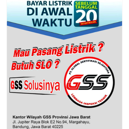
WN
NTT
WN
KEPRI
WN
PAPUA
WN
PAPUA
BARAT
WN
RIAU
WN
SERAMBI