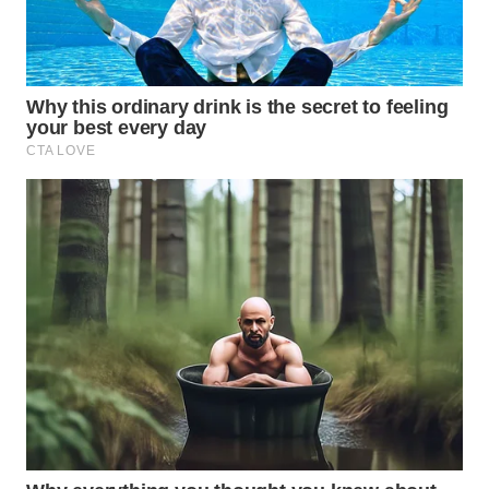
WAHANA
NEWS
WAHANA
TANI
WAHANA
ADVOKAT
WAHANA
INFRASTRUKTUR
WAHANA
KONSUMEN
WAHANA
LISTRIK