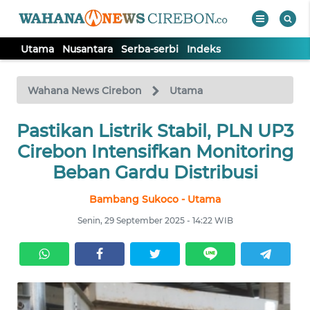
Utama
Nusantara
Serba-serbi
Indeks
WAHANA
Tutup
TV
Wahana News Cirebon
Utama
UTAMA
Pastikan Listrik Stabil, PLN UP3
Cirebon Intensifkan Monitoring
NUSANTARA
Beban Gardu Distribusi
Bambang Sukoco - Utama
SERBA-
SERBI
Senin, 29 September 2025 - 14:22 WIB
Informasi
INDEKS
BERITA