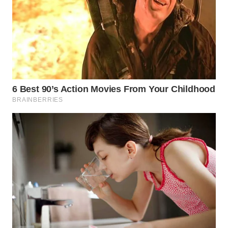
CIANJUR
WN
KEPULAUAN
SERIBU
WN
TANGERANG
WN
BINJAI
WN
CIREBON
WN
INDRAMAYU