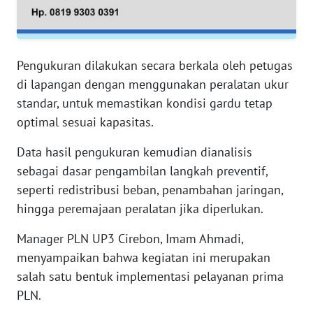
WN
JAMBI
Pengukuran dilakukan secara berkala oleh petugas
WN
di lapangan dengan menggunakan peralatan ukur
SULTRA
standar, untuk memastikan kondisi gardu tetap
optimal sesuai kapasitas.
WN
NTB
Data hasil pengukuran kemudian dianalisis
sebagai dasar pengambilan langkah preventif,
WN
SULTENG
seperti redistribusi beban, penambahan jaringan,
hingga peremajaan peralatan jika diperlukan.
WN
Manager PLN UP3 Cirebon, Imam Ahmadi,
SULBAR
menyampaikan bahwa kegiatan ini merupakan
salah satu bentuk implementasi pelayanan prima
WN
BABEL
PLN.