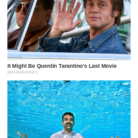
WN
BINTAN
WN
MANDALIKA
WN
LIKUPANG
WN
LABUANBAJO
WN
BORNEO
Wahana
Media
Group