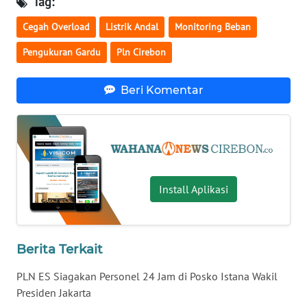
Tag:
WN
KALSEL
Cegah Overload
Listrik Andal
Monitoring Beban
Pengukuran Gardu
Pln Cirebon
WN
KALTIM
Beri Komentar
WN
SULSEL
WN
GORONTALO
Install Aplikasi
WN
SULUT
Berita Terkait
WN
PLN ES Siagakan Personel 24 Jam di Posko Istana Wakil
MALUKU
Presiden Jakarta