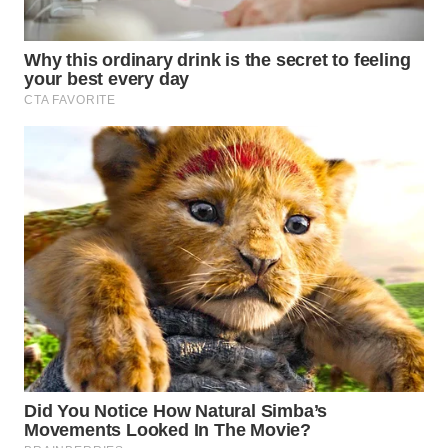
WN
KUNINGAN
WN
MAJALENGKA
WN
SUBANG
WN
SUKABUMI
WN
PURWAKARTA
WN
PRIANGAN
TIMUR