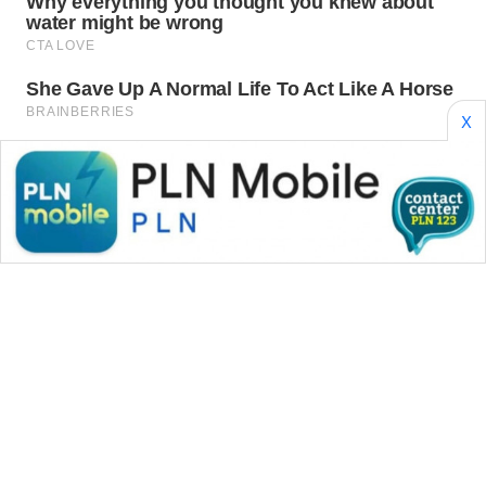
WAHANA
TRAVEL
WAHANA
X
TV
WAHANANEWS
ID
WAHANANEWS
CO ID
WAHANANEWS
NET
WAHANA
SPORT