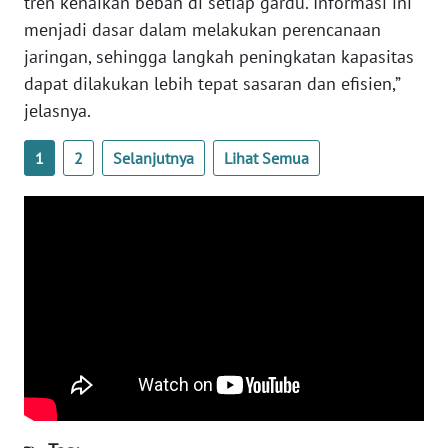
tren kenaikan beban di setiap gardu. Informasi ini
WN
menjadi dasar dalam melakukan perencanaan
JOGJA
jaringan, sehingga langkah peningkatan kapasitas
dapat dilakukan lebih tepat sasaran dan efisien,”
WN
jelasnya.
JATIM
1
2
Selanjutnya
Lihat Semua
WN
BALI
WN
KALBAR
WN
KALTENG
WN
KALTARA