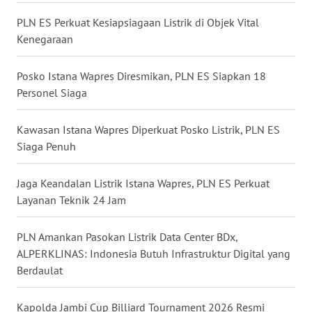
WN
MALUT
PLN ES Perkuat Kesiapsiagaan Listrik di Objek Vital
Kenegaraan
WN
DAIRI
Posko Istana Wapres Diresmikan, PLN ES Siapkan 18
Personel Siaga
WN
DANAU
Kawasan Istana Wapres Diperkuat Posko Listrik, PLN ES
TOBA
Siaga Penuh
WN
Jaga Keandalan Listrik Istana Wapres, PLN ES Perkuat
NIAS
Layanan Teknik 24 Jam
WN
PLN Amankan Pasokan Listrik Data Center BDx,
LANGKAT
ALPERKLINAS: Indonesia Butuh Infrastruktur Digital yang
Berdaulat
WN
TAPANULI
Kapolda Jambi Cup Billiard Tournament 2026 Resmi
SELATAN