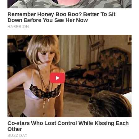
WAHANA
UMKM
WAHANA
SELEB
WAHANA
PERSONA
WAHANA
OTOMOTIF
WAHANA
HEALTH
WAHANA
DESA
WISATA