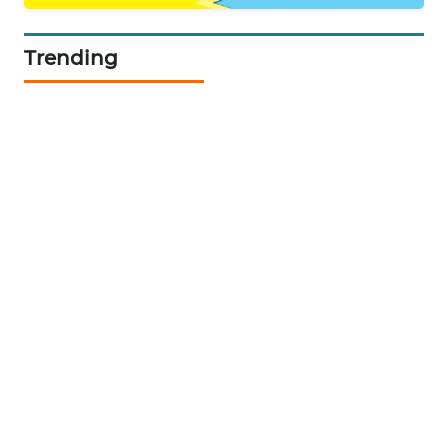
BERKAT
NEWS
Trending
BERAMPU
NEWS
ANUGERAH
NEWS
AKHLAK
ID
PERAPKI
NEWS
SONYA
ASA
NEWS