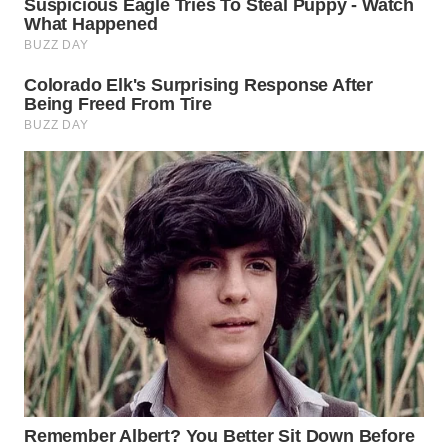
WN
SEMARANG
WN
SOLO
WN
BOROBUDUR
WN
MADURA
WN
SURABAYA
WN
NATUNA