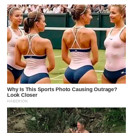
LAPAK
WAHANA
Wahana
Network
KONSUMEN
LISTRIK
MASYARAKAT
KELISTRIKAN
WALINKI
ID
MAWAKA
ID