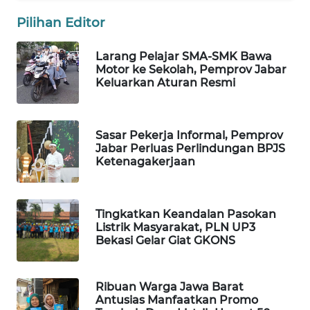
FORWAMKI
Pilihan Editor
ALPERKLINAS
Larang Pelajar SMA-SMK Bawa
Motor ke Sekolah, Pemprov Jabar
FORJASIDA
Keluarkan Aturan Resmi
TAMBANG
NEWS
Sasar Pekerja Informal, Pemprov
Jabar Perluas Perlindungan BPJS
Ketenagakerjaan
SITUNGIR
NEWS
Tingkatkan Keandalan Pasokan
SIDIKALANG
Listrik Masyarakat, PLN UP3
NEWS
Bekasi Gelar Giat GKONS
SIBARAGAS
Ribuan Warga Jawa Barat
NEWS
Antusias Manfaatkan Promo