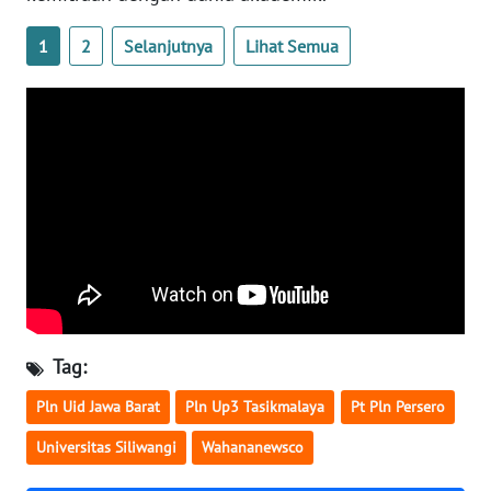
WN
KALSEL
1
2
Selanjutnya
Lihat Semua
WN
KALTIM
WN
SULSEL
WN
GORONTALO
WN
SULUT
Tag:
Pln Uid Jawa Barat
Pln Up3 Tasikmalaya
Pt Pln Persero
WN
MALUKU
Universitas Siliwangi
Wahananewsco