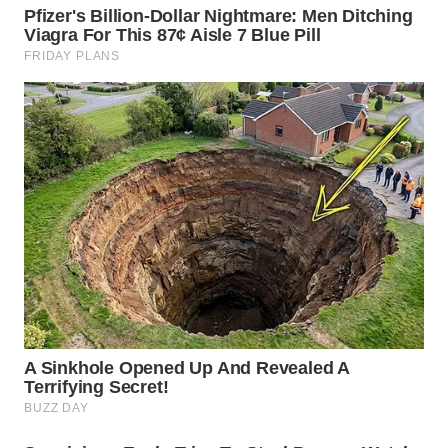
WN
KUNINGAN
WN
MAJALENGKA
WN
SUBANG
WN
SUKABUMI
WN
PURWAKARTA
WN
PRIANGAN
TIMUR