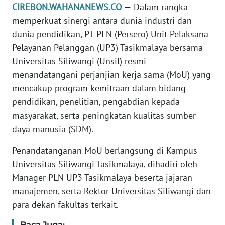
CIREBON.WAHANANEWS.CO
—
Dalam rangka
DISCLAIMER
memperkuat sinergi antara dunia industri dan
dunia pendidikan, PT PLN (Persero) Unit Pelaksana
Wahana
News
Pelayanan Pelanggan (UP3) Tasikmalaya bersama
Regional
Universitas Siliwangi (Unsil) resmi
menandatangani perjanjian kerja sama (MoU) yang
WN
mencakup program kemitraan dalam bidang
SUMUT
pendidikan, penelitian, pengabdian kepada
masyarakat, serta peningkatan kualitas sumber
WN
daya manusia (SDM).
JAKARTA
Penandatanganan MoU berlangsung di Kampus
WN
Universitas Siliwangi Tasikmalaya, dihadiri oleh
JABAR
Manager PLN UP3 Tasikmalaya beserta jajaran
manajemen, serta Rektor Universitas Siliwangi dan
WN
BANTEN
para dekan fakultas terkait.