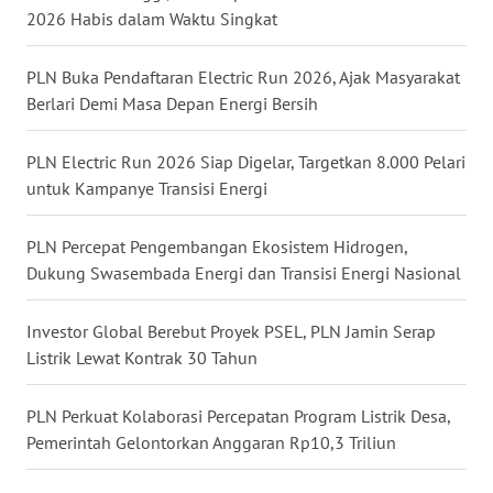
2026 Habis dalam Waktu Singkat
WN
TANJUNG
PLN Buka Pendaftaran Electric Run 2026, Ajak Masyarakat
LESUNG
Berlari Demi Masa Depan Energi Bersih
WN
PLN Electric Run 2026 Siap Digelar, Targetkan 8.000 Pelari
KARO
untuk Kampanye Transisi Energi
WN
PLN Percepat Pengembangan Ekosistem Hidrogen,
SIMALUNGUN
Dukung Swasembada Energi dan Transisi Energi Nasional
WN
Investor Global Berebut Proyek PSEL, PLN Jamin Serap
LABUHANBATU
Listrik Lewat Kontrak 30 Tahun
WN
PLN Perkuat Kolaborasi Percepatan Program Listrik Desa,
TAPANULI
Pemerintah Gelontorkan Anggaran Rp10,3 Triliun
TENGAH