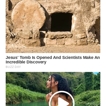
WAHANA
NEWS
WAHANA
TANI
WAHANA
ADVOKAT
WAHANA
INFRASTRUKTUR
WAHANA
KONSUMEN
WAHANA
LISTRIK