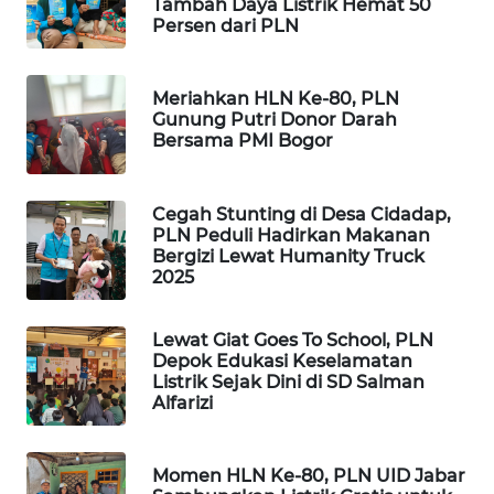
Tambah Daya Listrik Hemat 50
METRO
Persen dari PLN
SIANTAR
NEWS
Meriahkan HLN Ke-80, PLN
Gunung Putri Donor Darah
METRO
Bersama PMI Bogor
MEDAN
NEWS
Cegah Stunting di Desa Cidadap,
METRO
PLN Peduli Hadirkan Makanan
JAKARTA
Bergizi Lewat Humanity Truck
2025
NEWS
KRT
Lewat Giat Goes To School, PLN
NEWS
Depok Edukasi Keselamatan
Listrik Sejak Dini di SD Salman
Alfarizi
KARING
NEWS
Momen HLN Ke-80, PLN UID Jabar