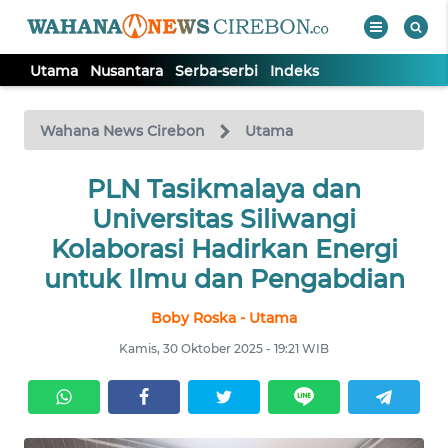
Utama
Nusantara
Serba-serbi
Indeks
WAHANA
Tutup
TV
Wahana News Cirebon
Utama
UTAMA
PLN Tasikmalaya dan
Universitas Siliwangi
NUSANTARA
Kolaborasi Hadirkan Energi
untuk Ilmu dan Pengabdian
SERBA-
Boby Roska - Utama
SERBI
Kamis, 30 Oktober 2025 - 19:21 WIB
Informasi
INDEKS
BERITA