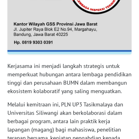
WN
JAMBI
WN
SULTRA
WN
NTB
Kerjasama ini menjadi langkah strategis untuk
memperkuat hubungan antara lembaga pendidikan
WN
tinggi dan perusahaan BUMN dalam membangun
SULTENG
ekosistem kolaboratif yang saling menguatkan.
WN
Melalui kemitraan ini, PLN UP3 Tasikmalaya dan
SULBAR
Universitas Siliwangi akan berkolaborasi dalam
berbagai program, antara lain praktik kerja
WN
lapangan (magang) bagi mahasiswa, penelitian
BABEL
terapan bersama, kegiatan pengabdian kepada