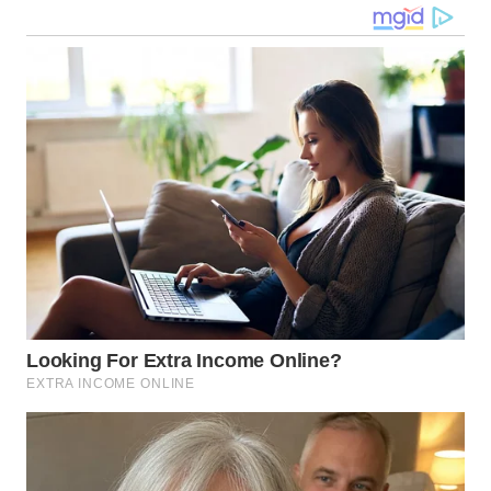
WN DELI
SERDANG
WN
TEBING
TINGGI
WN
PAKPAK
WN
KARAWANG
WN
BEKASI
WN
BOGOR