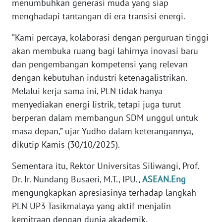
menumbuhkan generasi muda yang siap
WN
menghadapi tantangan di era transisi energi.
JOGJA
“Kami percaya, kolaborasi dengan perguruan tinggi
WN
akan membuka ruang bagi lahirnya inovasi baru
JATIM
dan pengembangan kompetensi yang relevan
dengan kebutuhan industri ketenagalistrikan.
WN
Melalui kerja sama ini, PLN tidak hanya
BALI
menyediakan energi listrik, tetapi juga turut
berperan dalam membangun SDM unggul untuk
WN
KALBAR
masa depan,” ujar Yudho dalam keterangannya,
dikutip Kamis (30/10/2025).
WN
Sementara itu, Rektor Universitas Siliwangi, Prof.
KALTENG
Dr. Ir. Nundang Busaeri, M.T., IPU.,
ASEAN.Eng
mengungkapkan apresiasinya terhadap langkah
WN
KALTARA
PLN UP3 Tasikmalaya yang aktif menjalin
kemitraan dengan dunia akademik.