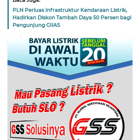
Baca Juga:
WN
NTT
PLN Perluas Infrastruktur Kendaraan Listrik,
Hadirkan Diskon Tambah Daya 50 Persen bagi
Pengunjung GIIAS
WN
KEPRI
WN
PAPUA
WN
PAPUA
BARAT
WN
RIAU
WN
SERAMBI