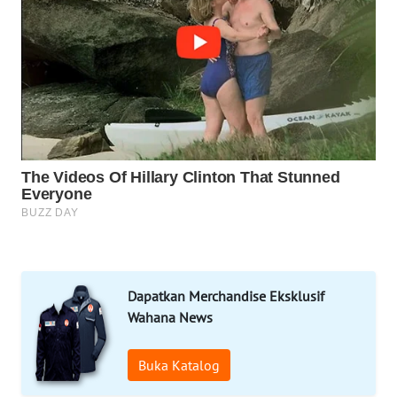
MARTABAT
NET
PLN
WATCH
MKLI
LPKKI
LKKI
Dapatkan Merchandise Eksklusif
KOPEKLIN
Wahana News
PORTAL
KONSUMEN
Buka Katalog