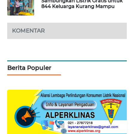
Sambungkan Listrik Gratis untuk
JURNAL
844 Keluarga Kurang Mampu
MARITIM
HUMBANG
NEWS
KOMENTAR
GARONGGANG
NEWS
Berita Populer
FISUELRI
ID
ENERGI
NEWS
CILEUNGSI
NEWS