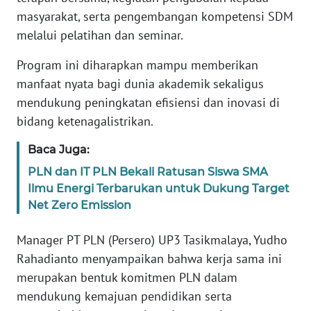
WN
masyarakat, serta pengembangan kompetensi SDM
SUMBAR
melalui pelatihan dan seminar.
Program ini diharapkan mampu memberikan
WN
SUMSEL
manfaat nyata bagi dunia akademik sekaligus
mendukung peningkatan efisiensi dan inovasi di
WN
bidang ketenagalistrikan.
BENGKULU
Baca Juga:
WN
PLN dan IT PLN Bekali Ratusan Siswa SMA
LAMPUNG
Ilmu Energi Terbarukan untuk Dukung Target
Net Zero Emission
WN
JATENG
Manager PT PLN (Persero) UP3 Tasikmalaya, Yudho
Rahadianto menyampaikan bahwa kerja sama ini
WN
merupakan bentuk komitmen PLN dalam
NUSANTARA
mendukung kemajuan pendidikan serta