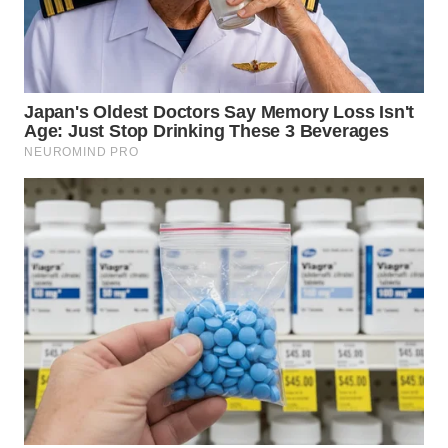
CIANJUR
WN
KEPULAUAN
SERIBU
WN
TANGERANG
WN
BINJAI
WN
CIREBON
WN
INDRAMAYU