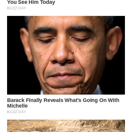
WN
BINTAN
WN
MANDALIKA
WN
LIKUPANG
WN
LABUANBAJO
WN
BORNEO
Wahana
Media
Group