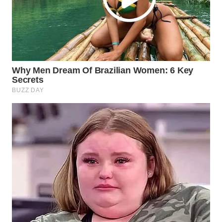
WAHANA
TRAVEL
WAHANA
TV
WAHANANEWS
ID
WAHANANEWS
CO ID
WAHANANEWS
NET
WAHANA
SPORT