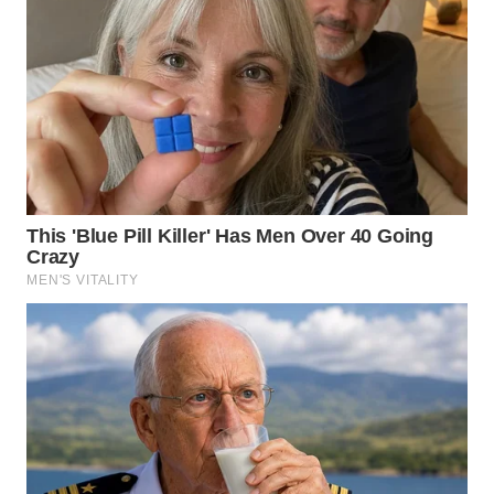
WN
DEPOK
WN
TAPANULI
UTARA
WN
SAMOSIR
WN
PADANG
LAWAS
WN
SUMEDANG
WN