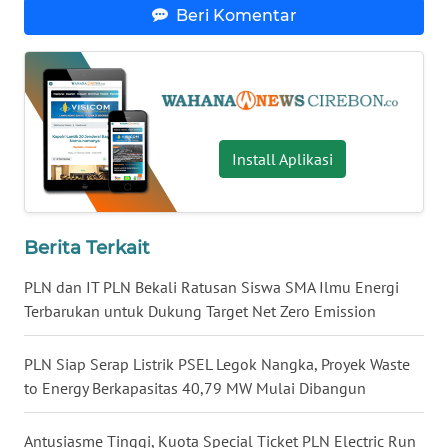
WN
Beri Komentar
MALUT
WN
DAIRI
WN
Install Aplikasi
DANAU
TOBA
Berita Terkait
WN
NIAS
PLN dan IT PLN Bekali Ratusan Siswa SMA Ilmu Energi
Terbarukan untuk Dukung Target Net Zero Emission
WN
LANGKAT
PLN Siap Serap Listrik PSEL Legok Nangka, Proyek Waste
to Energy Berkapasitas 40,79 MW Mulai Dibangun
WN
TAPANULI
Antusiasme Tinggi, Kuota Special Ticket PLN Electric Run
SELATAN