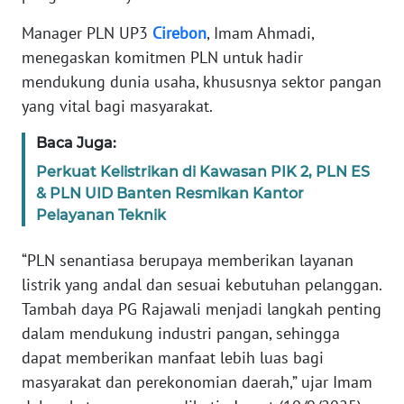
WN
Manager PLN UP3
Cirebon
, Imam Ahmadi,
JAMBI
menegaskan komitmen PLN untuk hadir
mendukung dunia usaha, khususnya sektor pangan
WN
yang vital bagi masyarakat.
SULTRA
Baca Juga:
WN
Perkuat Kelistrikan di Kawasan PIK 2, PLN ES
NTB
& PLN UID Banten Resmikan Kantor
Pelayanan Teknik
WN
SULTENG
“PLN senantiasa berupaya memberikan layanan
listrik yang andal dan sesuai kebutuhan pelanggan.
WN
Tambah daya PG Rajawali menjadi langkah penting
SULBAR
dalam mendukung industri pangan, sehingga
dapat memberikan manfaat lebih luas bagi
WN
BABEL
masyarakat dan perekonomian daerah,” ujar Imam