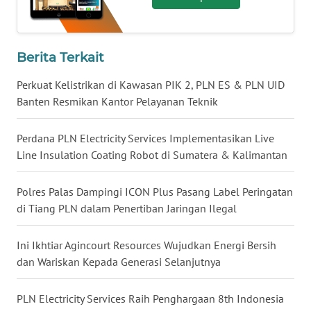
WN
KALSEL
Berita Terkait
WN
KALTIM
Perkuat Kelistrikan di Kawasan PIK 2, PLN ES & PLN UID
Banten Resmikan Kantor Pelayanan Teknik
WN
SULSEL
Perdana PLN Electricity Services Implementasikan Live
Line Insulation Coating Robot di Sumatera & Kalimantan
WN
GORONTALO
Polres Palas Dampingi ICON Plus Pasang Label Peringatan
di Tiang PLN dalam Penertiban Jaringan Ilegal
WN
SULUT
Ini Ikhtiar Agincourt Resources Wujudkan Energi Bersih
dan Wariskan Kepada Generasi Selanjutnya
WN
MALUKU
PLN Electricity Services Raih Penghargaan 8th Indonesia