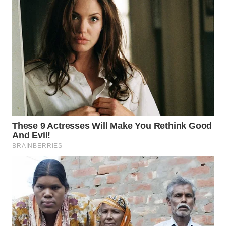
WN
TANJUNG
LESUNG
WN
KARO
WN
SIMALUNGUN
WN
LABUHANBATU
WN
TAPANULI
TENGAH