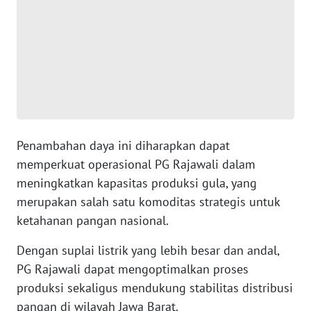
WN
NTT
WN
KEPRI
WN
PAPUA
Penambahan daya ini diharapkan dapat
WN
memperkuat operasional PG Rajawali dalam
PAPUA
meningkatkan kapasitas produksi gula, yang
BARAT
merupakan salah satu komoditas strategis untuk
ketahanan pangan nasional.
WN
RIAU
Dengan suplai listrik yang lebih besar dan andal,
PG Rajawali dapat mengoptimalkan proses
WN
produksi sekaligus mendukung stabilitas distribusi
SERAMBI
pangan di wilayah Jawa Barat.