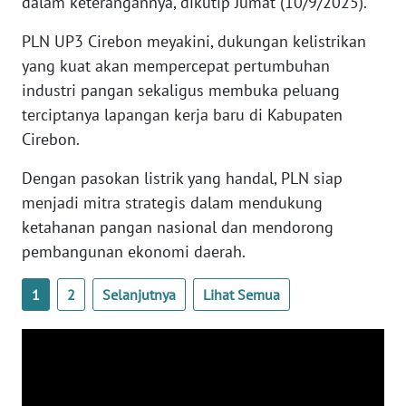
dalam keterangannya, dikutip Jumat (10/9/2025).
WN
SUMBAR
PLN UP3 Cirebon meyakini, dukungan kelistrikan
yang kuat akan mempercepat pertumbuhan
WN
industri pangan sekaligus membuka peluang
SUMSEL
terciptanya lapangan kerja baru di Kabupaten
Cirebon.
WN
BENGKULU
Dengan pasokan listrik yang handal, PLN siap
menjadi mitra strategis dalam mendukung
WN
ketahanan pangan nasional dan mendorong
LAMPUNG
pembangunan ekonomi daerah.
WN
1
2
Selanjutnya
Lihat Semua
JATENG
WN
NUSANTARA