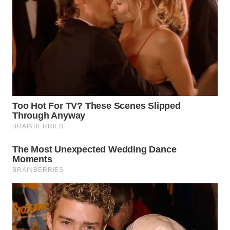
WAHANA
NEWS
WAHANA
TANI
WAHANA
ADVOKAT
WAHANA
INFRASTRUKTUR
WAHANA
KONSUMEN
WAHANA
LISTRIK