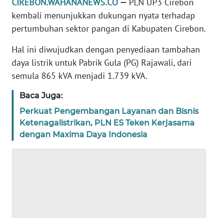
CIREBON.WAHANANEWS.CO
—
PLN UP3 Cirebon
DISCLAIMER
kembali menunjukkan dukungan nyata terhadap
pertumbuhan sektor pangan di Kabupaten Cirebon.
Wahana
News
Hal ini diwujudkan dengan penyediaan tambahan
Regional
daya listrik untuk Pabrik Gula (PG) Rajawali, dari
semula 865 kVA menjadi 1.739 kVA.
WN
SUMUT
Baca Juga:
Perkuat Pengembangan Layanan dan Bisnis
WN
Ketenagalistrikan, PLN ES Teken Kerjasama
JAKARTA
dengan Maxima Daya Indonesia
WN
JABAR
WN
BANTEN