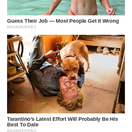
WN
SEMARANG
WN
SOLO
WN
BOROBUDUR
WN
MADURA
WN
SURABAYA
WN
NATUNA