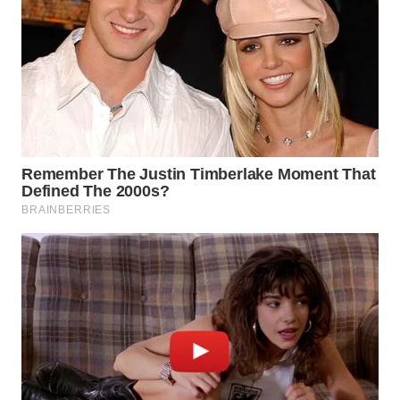
WAHANA
TRAVEL
WAHANA
TV
WAHANANEWS
ID
WAHANANEWS
CO ID
WAHANANEWS
NET
WAHANA
SPORT