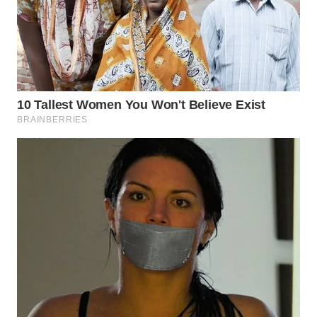
WN DELI
SERDANG
WN
TEBING
TINGGI
WN
PAKPAK
WN
KARAWANG
WN
BEKASI
WN
BOGOR