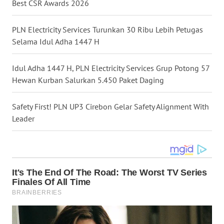
Best CSR Awards 2026
WN
MALUT
PLN Electricity Services Turunkan 30 Ribu Lebih Petugas
Selama Idul Adha 1447 H
WN
DAIRI
Idul Adha 1447 H, PLN Electricity Services Grup Potong 57
WN
Hewan Kurban Salurkan 5.450 Paket Daging
DANAU
TOBA
Safety First! PLN UP3 Cirebon Gelar Safety Alignment With
Leader
WN
NIAS
WN
LANGKAT
WN
TAPANULI
SELATAN