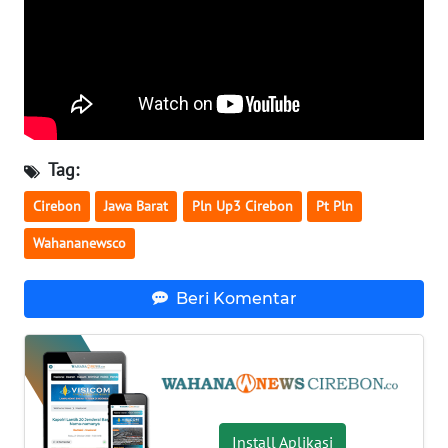
WN
JOGJA
WN
JATIM
WN
Tag:
BALI
Cirebon
Jawa Barat
Pln Up3 Cirebon
Pt Pln
WN
Wahananewsco
KALBAR
Beri Komentar
WN
KALTENG
WN
KALTARA
Install Aplikasi