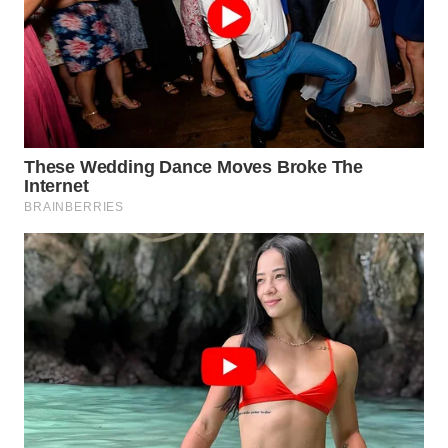
WN
KUNINGAN
WN
MAJALENGKA
WN
SUBANG
WN
SUKABUMI
WN
PURWAKARTA
WN
PRIANGAN
TIMUR