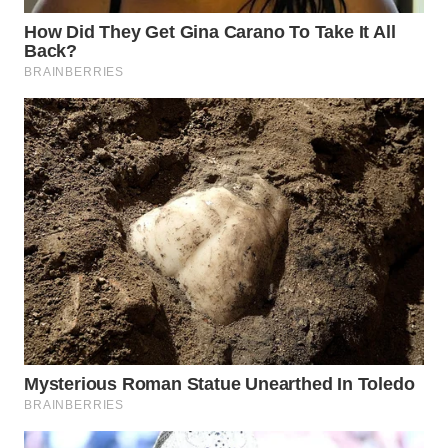
WN
DEPOK
WN
TAPANULI
UTARA
WN
SAMOSIR
WN
PADANG
LAWAS
WN
SUMEDANG
WN