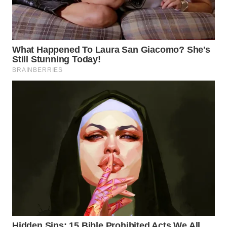
WAHANA
UMKM
WAHANA
SELEB
WAHANA
PERSONA
WAHANA
OTOMOTIF
WAHANA
HEALTH
WAHANA
DESA
WISATA