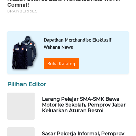
LAPAK
WAHANA
Wahana
Network
Dapatkan Merchandise Eksklusif
Wahana News
KONSUMEN
LISTRIK
Buka Katalog
MASYARAKAT
KELISTRIKAN
Pilihan Editor
WALINKI
Larang Pelajar SMA-SMK Bawa
Motor ke Sekolah, Pemprov Jabar
ID
Keluarkan Aturan Resmi
MAWAKA
ID
Sasar Pekerja Informal, Pemprov