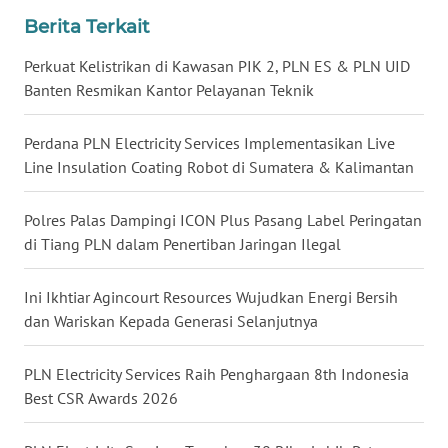
WN
Berita Terkait
KALSEL
Perkuat Kelistrikan di Kawasan PIK 2, PLN ES & PLN UID
WN
Banten Resmikan Kantor Pelayanan Teknik
KALTIM
Perdana PLN Electricity Services Implementasikan Live
WN
Line Insulation Coating Robot di Sumatera & Kalimantan
SULSEL
Polres Palas Dampingi ICON Plus Pasang Label Peringatan
WN
di Tiang PLN dalam Penertiban Jaringan Ilegal
GORONTALO
Ini Ikhtiar Agincourt Resources Wujudkan Energi Bersih
WN
dan Wariskan Kepada Generasi Selanjutnya
SULUT
PLN Electricity Services Raih Penghargaan 8th Indonesia
WN
Best CSR Awards 2026
MALUKU