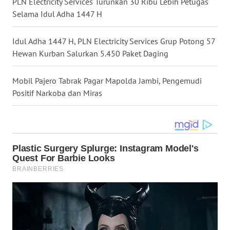
PLN Electricity Services Turunkan 30 Ribu Lebih Petugas
WN
Selama Idul Adha 1447 H
MALUT
Idul Adha 1447 H, PLN Electricity Services Grup Potong 57
WN
Hewan Kurban Salurkan 5.450 Paket Daging
DAIRI
Mobil Pajero Tabrak Pagar Mapolda Jambi, Pengemudi
WN
DANAU
Positif Narkoba dan Miras
TOBA
WN
NIAS
WN
LANGKAT
WN
TAPANULI
SELATAN