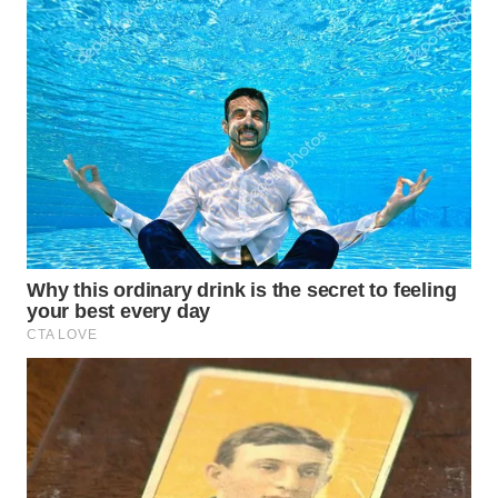
WAHANA
TRAVEL
WAHANA
TV
WAHANANEWS
ID
WAHANANEWS
CO ID
WAHANANEWS
NET
WAHANA
SPORT