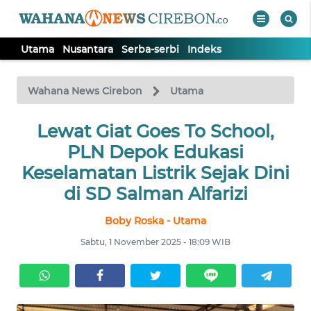
Utama
Nusantara
Serba-serbi
Indeks
WAHANA
Tutup
TV
Wahana News Cirebon
Utama
UTAMA
Lewat Giat Goes To School,
PLN Depok Edukasi
NUSANTARA
Keselamatan Listrik Sejak Dini
di SD Salman Alfarizi
SERBA-
Boby Roska - Utama
SERBI
Sabtu, 1 November 2025 - 18:09 WIB
Informasi
INDEKS
BERITA