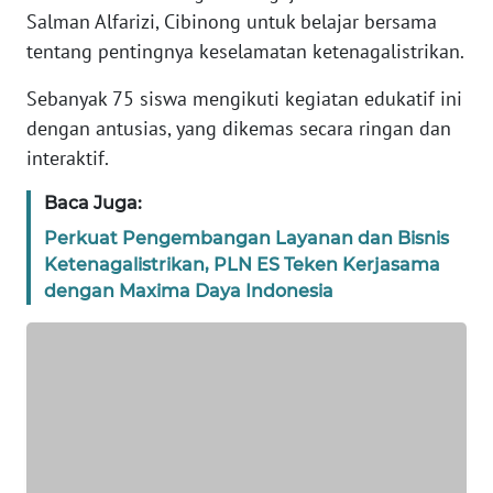
Salman Alfarizi, Cibinong untuk belajar bersama
DISCLAIMER
tentang pentingnya keselamatan ketenagalistrikan.
Wahana
Sebanyak 75 siswa mengikuti kegiatan edukatif ini
News
Regional
dengan antusias, yang dikemas secara ringan dan
interaktif.
WN
SUMUT
Baca Juga:
Perkuat Pengembangan Layanan dan Bisnis
WN
Ketenagalistrikan, PLN ES Teken Kerjasama
JAKARTA
dengan Maxima Daya Indonesia
WN
JABAR
WN
BANTEN