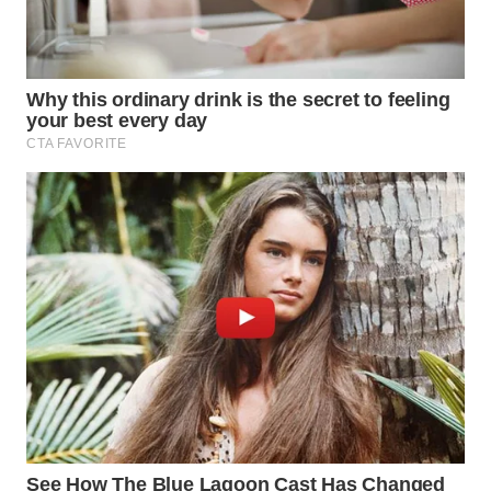
WN DELI
SERDANG
WN
TEBING
TINGGI
WN
PAKPAK
WN
KARAWANG
WN
BEKASI
WN
BOGOR