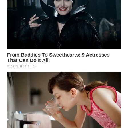
WN
TANJUNG
LESUNG
WN
KARO
WN
SIMALUNGUN
WN
LABUHANBATU
WN
TAPANULI
TENGAH