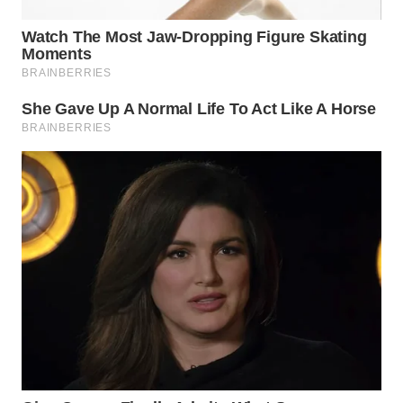
WN
BINTAN
WN
MANDALIKA
WN
LIKUPANG
WN
LABUANBAJO
WN
BORNEO
Wahana
Media
Group