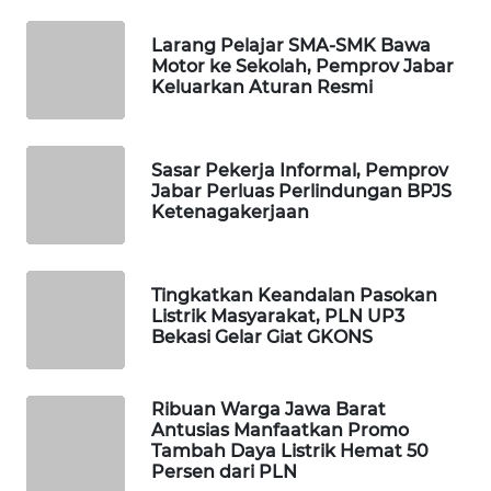
LAPAK
Larang Pelajar SMA-SMK Bawa
WAHANA
Motor ke Sekolah, Pemprov Jabar
Keluarkan Aturan Resmi
Wahana
Network
Sasar Pekerja Informal, Pemprov
Jabar Perluas Perlindungan BPJS
KONSUMEN
Ketenagakerjaan
LISTRIK
MASYARAKAT
Tingkatkan Keandalan Pasokan
KELISTRIKAN
Listrik Masyarakat, PLN UP3
Bekasi Gelar Giat GKONS
WALINKI
ID
Ribuan Warga Jawa Barat
Antusias Manfaatkan Promo
MAWAKA
Tambah Daya Listrik Hemat 50
ID
Persen dari PLN