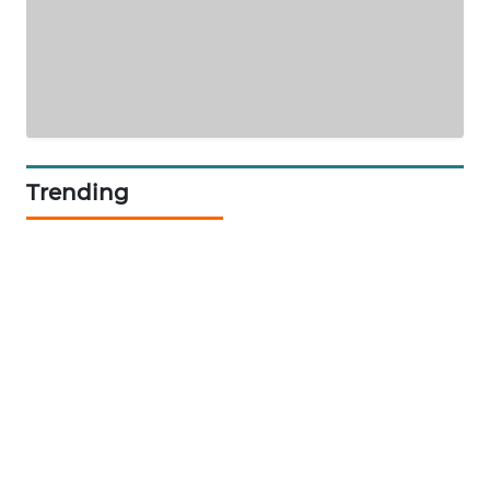
METRO
SIANTAR
NEWS
METRO
MEDAN
NEWS
Trending
METRO
JAKARTA
NEWS
KRT
NEWS
KARING
NEWS