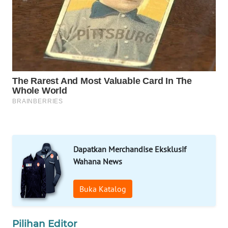
WAHANA
UMKM
WAHANA
SELEB
WAHANA
PERSONA
WAHANA
OTOMOTIF
Dapatkan Merchandise Eksklusif
WAHANA
Wahana News
HEALTH
Buka Katalog
WAHANA
DESA
WISATA
Pilihan Editor