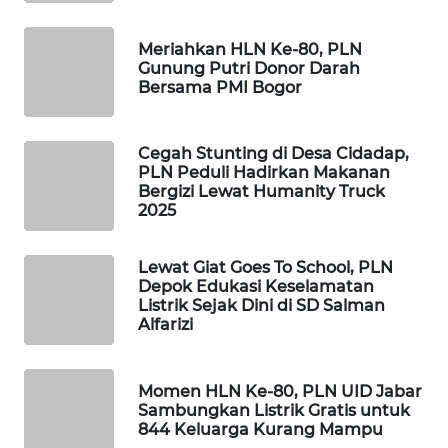
MARTABAT
NET
Meriahkan HLN Ke-80, PLN
Gunung Putri Donor Darah
Bersama PMI Bogor
PLN
WATCH
Cegah Stunting di Desa Cidadap,
PLN Peduli Hadirkan Makanan
MKLI
Bergizi Lewat Humanity Truck
2025
LPKKI
Lewat Giat Goes To School, PLN
LKKI
Depok Edukasi Keselamatan
Listrik Sejak Dini di SD Salman
Alfarizi
KOPEKLIN
PORTAL
Momen HLN Ke-80, PLN UID Jabar
KONSUMEN
Sambungkan Listrik Gratis untuk
844 Keluarga Kurang Mampu