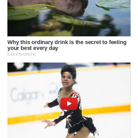
WN
SEMARANG
WN
SOLO
WN
BOROBUDUR
WN
MADURA
WN
SURABAYA
WN
NATUNA