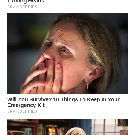
CIANJUR
WN
KEPULAUAN
SERIBU
WN
TANGERANG
WN
BINJAI
WN
CIREBON
WN
INDRAMAYU