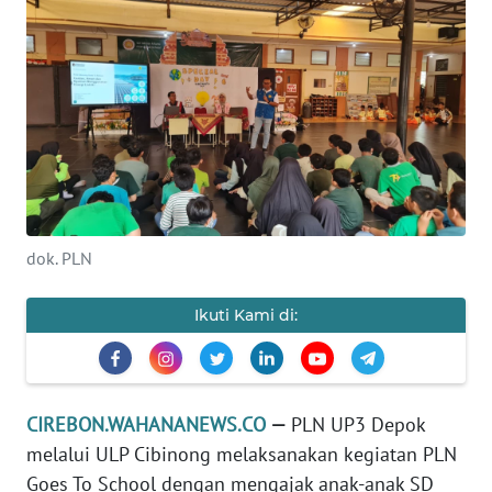
KONTAK
KAMI
INFO
IKLAN
TENTANG
KAMI
dok. PLN
PEDOMAN
MEDIA
Ikuti Kami di:
SIBER
REDAKSI
CIREBON.WAHANANEWS.CO
—
PLN UP3 Depok
melalui ULP Cibinong melaksanakan kegiatan PLN
KARIR
Goes To School dengan mengajak anak-anak SD