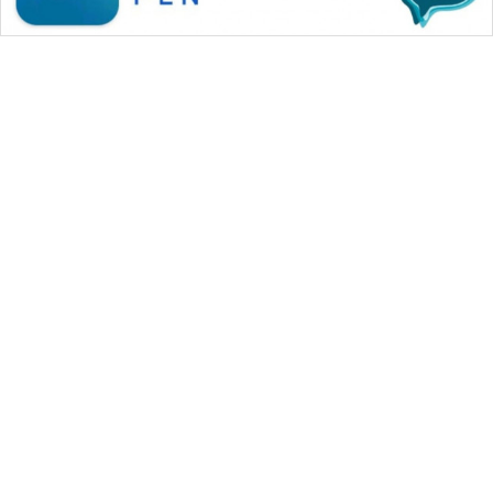
WAHANA MEDIA GROUP
|
|
|
WAHANA NEWS co
WAHANA TANI
WAHANA ADVOKAT
|
|
WAHANA INFRASTRUKTUR
WAHANA KONSUMEN
|
|
|
WAHANA LISTRIK
WAHANA TRAVEL
WAHANA TV
|
|
|
WAHANANEWS id
WAHANANEWS CO ID
WAHANANEWS NET
|
|
|
WAHANA SPORT ID
Wahana UMKM
Wahana Seleb
|
|
|
Wahana Persona
Wahana Otomotif
Wahana Health
|
Wahana Desa Wisata
Lapak Wahana