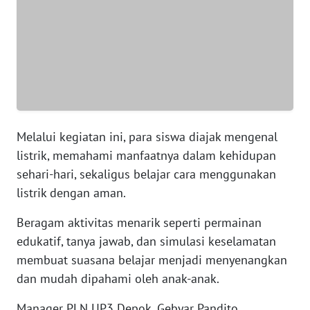
WN
NTT
WN
KEPRI
WN
PAPUA
Melalui kegiatan ini, para siswa diajak mengenal
listrik, memahami manfaatnya dalam kehidupan
WN
sehari-hari, sekaligus belajar cara menggunakan
PAPUA
BARAT
listrik dengan aman.
Beragam aktivitas menarik seperti permainan
WN
edukatif, tanya jawab, dan simulasi keselamatan
RIAU
membuat suasana belajar menjadi menyenangkan
WN
dan mudah dipahami oleh anak-anak.
SERAMBI
Manager PLN UP3 Depok, Gebyar Pandito,