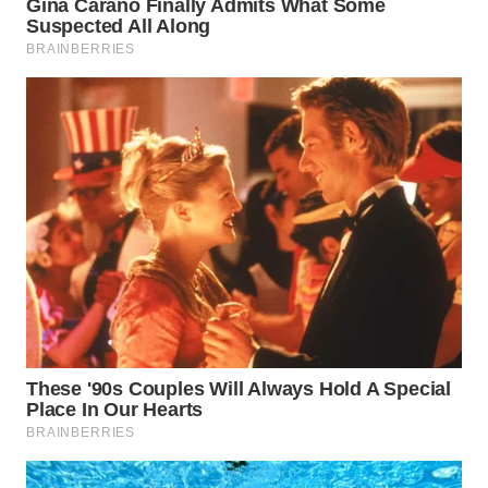
WAHANA
NEWS
WAHANA
TANI
WAHANA
ADVOKAT
WAHANA
INFRASTRUKTUR
WAHANA
KONSUMEN
WAHANA
LISTRIK