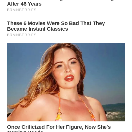
WN
DEPOK
WN
TAPANULI
UTARA
WN
SAMOSIR
WN
PADANG
LAWAS
WN
SUMEDANG
WN