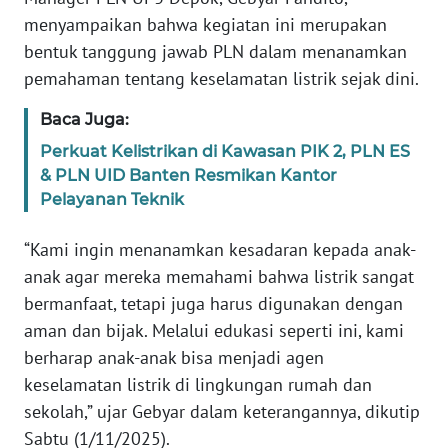
menyampaikan bahwa kegiatan ini merupakan
WN
JAMBI
bentuk tanggung jawab PLN dalam menanamkan
pemahaman tentang keselamatan listrik sejak dini.
WN
Baca Juga:
SULTRA
Perkuat Kelistrikan di Kawasan PIK 2, PLN ES
WN
& PLN UID Banten Resmikan Kantor
NTB
Pelayanan Teknik
“Kami ingin menanamkan kesadaran kepada anak-
WN
SULTENG
anak agar mereka memahami bahwa listrik sangat
bermanfaat, tetapi juga harus digunakan dengan
WN
aman dan bijak. Melalui edukasi seperti ini, kami
SULBAR
berharap anak-anak bisa menjadi agen
keselamatan listrik di lingkungan rumah dan
WN
sekolah,” ujar Gebyar dalam keterangannya, dikutip
BABEL
Sabtu (1/11/2025).