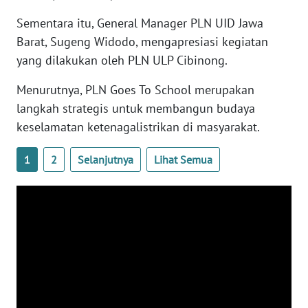
WN
Sementara itu, General Manager PLN UID Jawa
SUMBAR
Barat, Sugeng Widodo, mengapresiasi kegiatan
yang dilakukan oleh PLN ULP Cibinong.
WN
SUMSEL
Menurutnya, PLN Goes To School merupakan
langkah strategis untuk membangun budaya
WN
keselamatan ketenagalistrikan di masyarakat.
BENGKULU
1
2
Selanjutnya
Lihat Semua
WN
LAMPUNG
WN
JATENG
WN
NUSANTARA