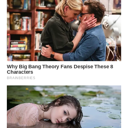
WN
KUNINGAN
WN
MAJALENGKA
WN
SUBANG
WN
SUKABUMI
WN
PURWAKARTA
WN
PRIANGAN
TIMUR