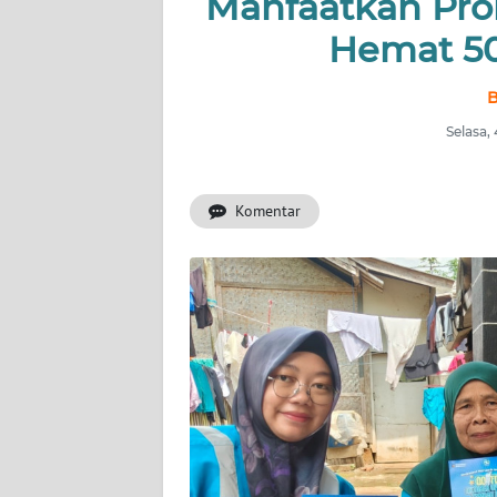
Manfaatkan Pro
KONTAK
KAMI
Hemat 50
INFO
B
IKLAN
Selasa,
TENTANG
KAMI
Komentar
PEDOMAN
MEDIA
SIBER
REDAKSI
KARIR
DISCLAIMER