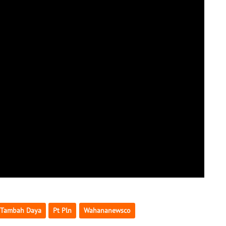
 Tambah Daya
Pt Pln
Wahananewsco