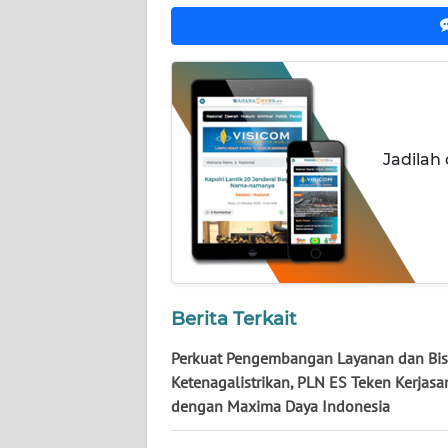
WN
KALTIM
WN
SULSEL
Jadilah
WN
GORONTALO
WN
SULUT
Berita Terkait
WN
Perkuat Pengembangan Layanan dan Bis
MALUKU
Ketenagalistrikan, PLN ES Teken Kerjas
dengan Maxima Daya Indonesia
WN
MALUT