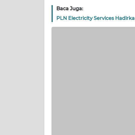
Baca Juga:
WN
PLN Electricity Services Hadirka
KEPRI
WN
PAPUA
WN
PAPUA
BARAT
WN
RIAU
WN
SERAMBI
WN