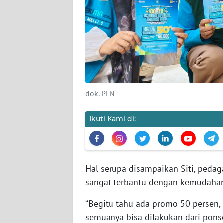
Wahana
News
Regional
WN
SUMUT
dok. PLN
WN
JAKARTA
Ikuti Kami di:
WN
JABAR
Hal serupa disampaikan Siti, pedag
WN
sangat terbantu dengan kemudahan 
BANTEN
“Begitu tahu ada promo 50 persen, 
WN
semuanya bisa dilakukan dari ponsel
NTT