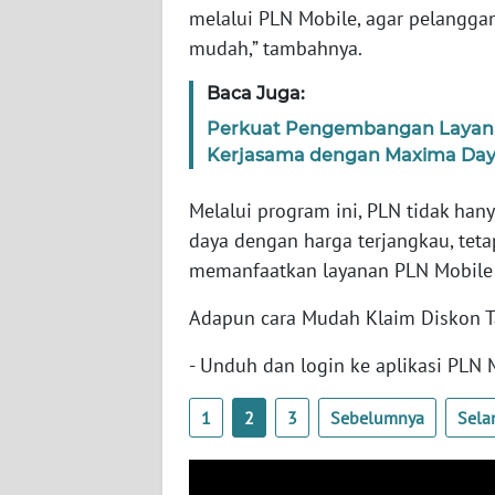
SUMBAR
melalui PLN Mobile, agar pelangga
mudah,” tambahnya.
WN
SUMSEL
Baca Juga:
Perkuat Pengembangan Layanan 
WN
Kerjasama dengan Maxima Day
BENGKULU
Melalui program ini, PLN tidak ha
WN
daya dengan harga terjangkau, teta
LAMPUNG
memanfaatkan layanan PLN Mobile 
WN
Adapun cara Mudah Klaim Diskon 
JATENG
- Unduh dan login ke aplikasi PLN 
WN
NUSANTARA
1
2
3
Sebelumnya
Sela
WN