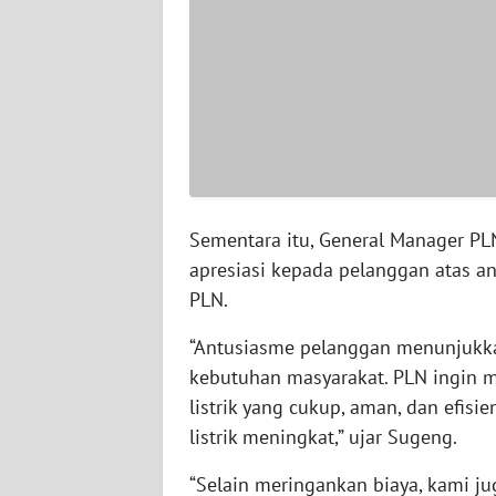
JAMBI
WN
SULTRA
WN
NTB
WN
Sementara itu, General Manager P
SULTENG
apresiasi kepada pelanggan atas a
PLN.
WN
SULBAR
“Antusiasme pelanggan menunjukka
kebutuhan masyarakat. PLN ingin 
WN
listrik yang cukup, aman, dan efis
BABEL
listrik meningkat,” ujar Sugeng.
WN
“Selain meringankan biaya, kami j