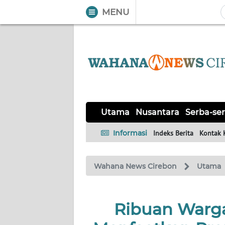
MENU
WAHANA
Tutup
TV
UTAMA
NUSANTARA
Utama
Nusantara
Serba-ser
SERBA-
Informasi
Indeks Berita
Kontak 
SERBI
Wahana News Cirebon
Utama
Informasi
INDEKS
BERITA
Ribuan Warga