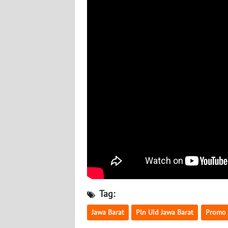
JOGJA
WN
JATIM
WN
BALI
WN
KALBAR
WN
KALTENG
WN
KALTARA
Tag:
Jawa Barat
Pln Uid Jawa Barat
Promo
WN
KALSEL